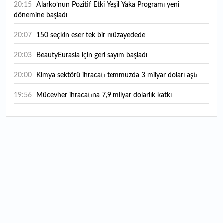
20:15
Alarko’nun Pozitif Etki Yeşil Yaka Programı yeni
dönemine başladı
20:07
150 seçkin eser tek bir müzayedede
20:03
BeautyEurasia için geri sayım başladı
20:00
Kimya sektörü ihracatı temmuzda 3 milyar doları aştı
19:56
Mücevher ihracatına 7,9 milyar dolarlık katkı
18:21
Güç elektroniğinde küresel oyun kurucu olmayı
hedefliyor
17:38
ABD'den 125 milyar dolarlık tahvil ihracı: İhale takvimi
açıklandı
16:55
Malta bayraklı dev kruvaziyer Marmaris'te: Binlerce
turist ilçeye geldi
16:44
Şeftali fiyatları 1 günde yarıya düştü: İşte nedeni...