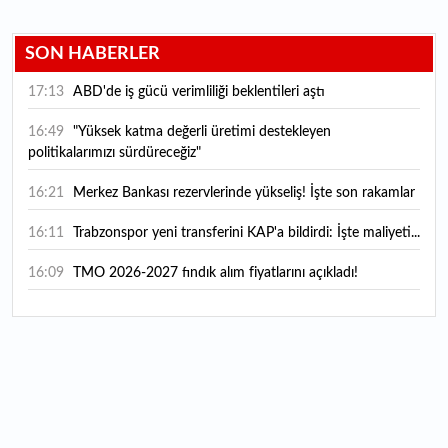
SON HABERLER
17:13
ABD'de iş gücü verimliliği beklentileri aştı
16:49
"Yüksek katma değerli üretimi destekleyen
politikalarımızı sürdüreceğiz"
16:21
Merkez Bankası rezervlerinde yükseliş! İşte son rakamlar
16:11
Trabzonspor yeni transferini KAP'a bildirdi: İşte maliyeti...
16:09
TMO 2026-2027 fındık alım fiyatlarını açıkladı!
15:59
Bankacılık sektörünün toplam mevduatı geriledi
15:07
Yabancı yatırımcı hissede satışa döndü
14:39
KKM'de düşüş sürüyor: Bakiye 157 milyon liraya geriledi
14:29
Türkiye'de her 4 kişiden 3'ü internet bankacılığı