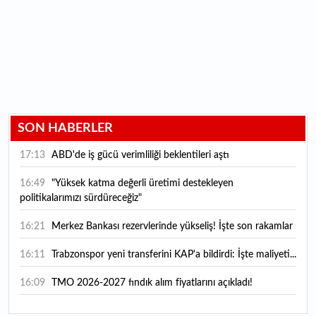
SON HABERLER
17:13
ABD'de iş gücü verimliliği beklentileri aştı
16:49
"Yüksek katma değerli üretimi destekleyen
politikalarımızı sürdüreceğiz"
16:21
Merkez Bankası rezervlerinde yükseliş! İşte son rakamlar
16:11
Trabzonspor yeni transferini KAP'a bildirdi: İşte maliyeti...
16:09
TMO 2026-2027 fındık alım fiyatlarını açıkladı!
15:59
Bankacılık sektörünün toplam mevduatı geriledi