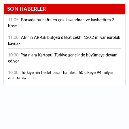
SON HABERLER
11:05
Borsada bu hafta en çok kazandıran ve kaybettiren 3
hisse
11:00
AB'nin AR-GE bütçesi dikkat çekti: 130,2 milyar euroluk
kaynak
10:30
'Yarınlara Kartopu' Türkiye genelinde büyümeye devam
ediyor
10:30
Türkiye'nin hedef pazar hamlesi: 60 ülkeye 94 milyar
dolarlık ihracat
10:20
Vakıfbank 2026 yılı ilk yarı finansal sonuçlarını açıkladı
10:00
ABD Savunma Bakanlığı, UFO'lar hakkında yeni belgeler
yayımladı
09:57
EPDK'dan Petrol Ofisi kararı: Bazı tarifeler değişti