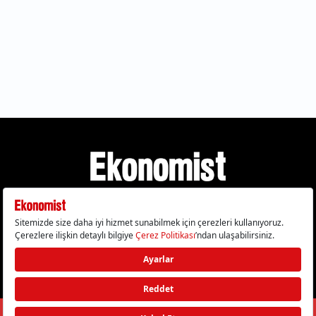
Gizlilik Politikası
Çerez Politikası
Çerezleri Sıfırla
KVKK Metni
Künye
İletişim