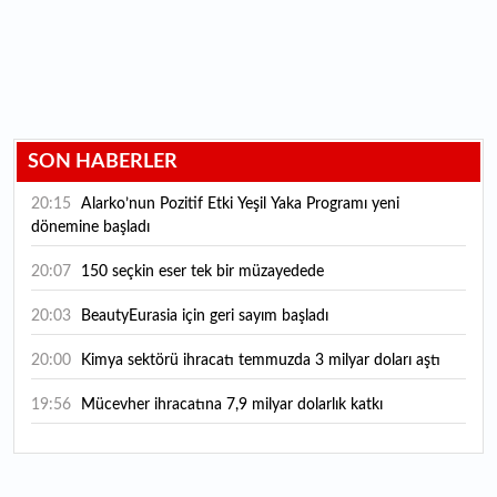
SON HABERLER
20:15
Alarko’nun Pozitif Etki Yeşil Yaka Programı yeni
dönemine başladı
20:07
150 seçkin eser tek bir müzayedede
20:03
BeautyEurasia için geri sayım başladı
20:00
Kimya sektörü ihracatı temmuzda 3 milyar doları aştı
19:56
Mücevher ihracatına 7,9 milyar dolarlık katkı
18:21
Güç elektroniğinde küresel oyun kurucu olmayı
hedefliyor