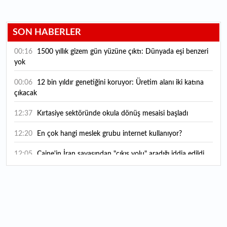
SON HABERLER
00:16
1500 yıllık gizem gün yüzüne çıktı: Dünyada eşi benzeri
yok
00:06
12 bin yıldır genetiğini koruyor: Üretim alanı iki katına
çıkacak
12:37
Kırtasiye sektöründe okula dönüş mesaisi başladı
12:20
En çok hangi meslek grubu internet kullanıyor?
12:05
Caine'in İran savaşından "çıkış yolu" aradığı iddia edildi
11:54
"Esnaf ve sanatkara bu yılın ilk yarısında yaklaşık 75
milyar lira finansman sağladık"
11:52
Yaratıcılık ve ticaret bir araya geldi: İşte İstanbul'un yeni
girişimcilik alanı