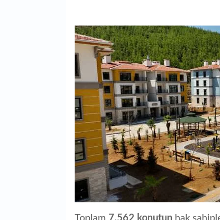
Toplam
7.562 konutun
hak sahiple