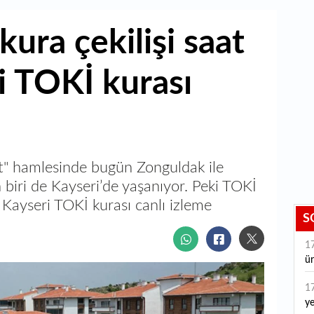
ura çekilişi saat
i TOKİ kurası
t" hamlesinde bugün Zonguldak ile
 biri de Kayseri’de yaşanıyor. Peki TOKİ
? Kayseri TOKİ kurası canlı izleme
S
1
ür
1
ye