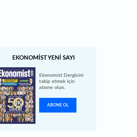
Quick Sigorta halka arz sonuçları
açıklandı: Bireysele kaç lot verdi?
Ekonomist Dergisini
takip etmek için
abone olun.
ABONE OL