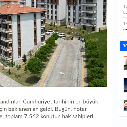
ye
1
bu
1
sa
1
B
dı
1
ta
1
y
1
Sa
landırılan Cumhuriyet tarihinin en büyük
çin beklenen an geldi. Bugün, noter
1
e, toplam 7.562 konutun hak sahipleri
1