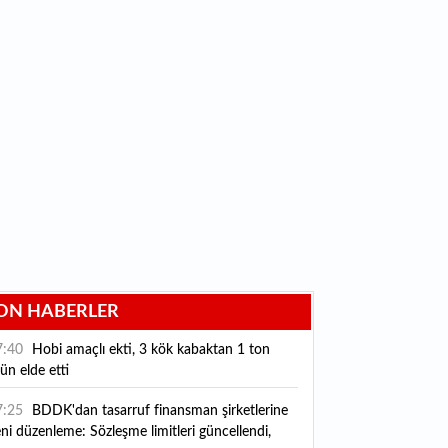
ON HABERLER
7:40
Hobi amaçlı ekti, 3 kök kabaktan 1 ton
ün elde etti
7:25
BDDK'dan tasarruf finansman şirketlerine
ni düzenleme: Sözleşme limitleri güncellendi,