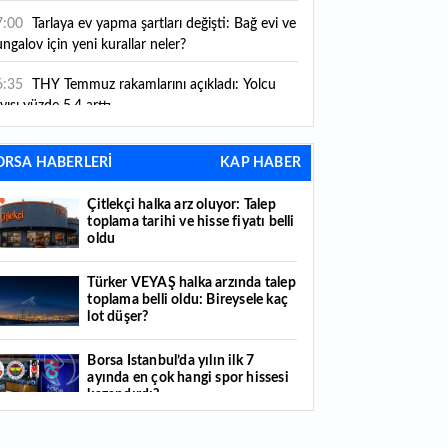
ni kurallar yürürlüğe girdi
7:00
Tarlaya ev yapma şartları değişti: Bağ evi ve
ngalov için yeni kurallar neler?
6:35
THY Temmuz rakamlarını açıkladı: Yolcu
yısı yüzde 5,4 arttı
6:27
Piyasaların beklediği veri geldi: ABD tarım
ORSA HABERLERİ
KAP HABER
şı istihdam rakamları açıklandı
Çitlekçi halka arz oluyor: Talep
6:24
Çitlekçi halka arz oluyor: Talep toplama
toplama tarihi ve hisse fiyatı belli
rihi ve hisse fiyatı belli oldu
oldu
6:10
ABD Başkanı Trump, İran'ın anlaşma
Türker VEYAŞ halka arzında talep
apmak istediğini savundu
toplama belli oldu: Bireysele kaç
lot düşer?
6:04
Boğaz’ın kıtaları birleştiren ruhu Memorial
nat Galerilerinde
Borsa İstanbul’da yılın ilk 7
ayında en çok hangi spor hissesi
6:01
Hafta sonu hava nasıl olacak?
kazandırdı?
6:00
Burgan Bank ilk yarı finansal sonuçlarını
Yabancı yatırımcı hissede satışa