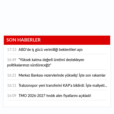
SON HABERLER
17:13
ABD'de iş gücü verimliliği beklentileri aştı
16:49
"Yüksek katma değerli üretimi destekleyen
politikalarımızı sürdüreceğiz"
16:21
Merkez Bankası rezervlerinde yükseliş! İşte son rakamlar
16:11
Trabzonspor yeni transferini KAP'a bildirdi: İşte maliyeti...
16:09
TMO 2026-2027 fındık alım fiyatlarını açıkladı!
15:59
Bankacılık sektörünün toplam mevduatı geriledi