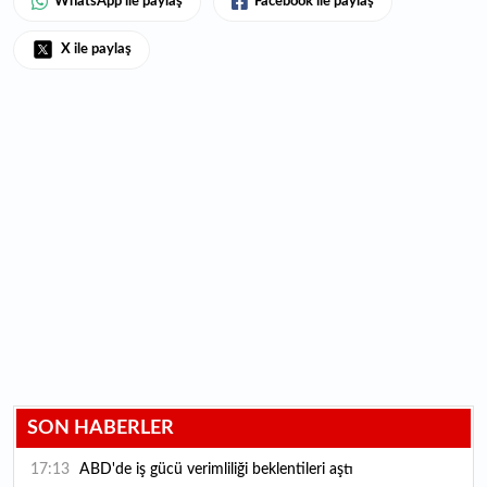
WhatsApp ile paylaş
Facebook ile paylaş
X ile paylaş
SON HABERLER
17:13
ABD'de iş gücü verimliliği beklentileri aştı