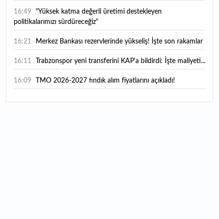
16:49
"Yüksek katma değerli üretimi destekleyen
politikalarımızı sürdüreceğiz"
16:21
Merkez Bankası rezervlerinde yükseliş! İşte son rakamlar
16:11
Trabzonspor yeni transferini KAP'a bildirdi: İşte maliyeti...
16:09
TMO 2026-2027 fındık alım fiyatlarını açıkladı!
15:59
Bankacılık sektörünün toplam mevduatı geriledi
15:07
Yabancı yatırımcı hissede satışa döndü
14:39
KKM'de düşüş sürüyor: Bakiye 157 milyon liraya geriledi
14:29
Türkiye'de her 4 kişiden 3'ü internet bankacılığı
kullanıyor
14:26
Türkiye'nin 2026 dijital karnesi: En çok kullanılan ilk 3
uygulama hangileri oldu?