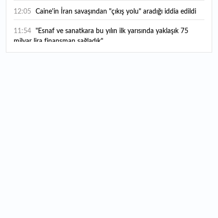
12:05
Caine'in İran savaşından "çıkış yolu" aradığı iddia edildi
11:54
"Esnaf ve sanatkara bu yılın ilk yarısında yaklaşık 75
milyar lira finansman sağladık"
11:52
Yaratıcılık ve ticaret bir araya geldi: İşte İstanbul'un yeni
girişimcilik alanı
11:35
Alarko Holding'den stratejik satın alma: Carrier'ın
paylarının tamamını devralıyor
11:34
Turizmcilerin yüzünü güldüren hareketlilik: Festival
bölgeye canlılık getirdi
11:23
Küresel piyasalarda yeni haftada takip edilecek 4 gelişme
hangileri olacak?
11:05
Borsada bu hafta en çok kazandıran ve kaybettiren 3
hisse