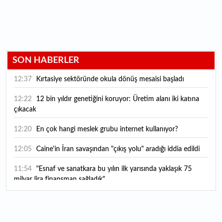
SON HABERLER
12:37
Kırtasiye sektöründe okula dönüş mesaisi başladı
12:22
12 bin yıldır genetiğini koruyor: Üretim alanı iki katına
çıkacak
12:20
En çok hangi meslek grubu internet kullanıyor?
12:05
Caine'in İran savaşından "çıkış yolu" aradığı iddia edildi
11:54
"Esnaf ve sanatkara bu yılın ilk yarısında yaklaşık 75
milyar lira finansman sağladık"
11:52
Yaratıcılık ve ticaret bir araya geldi: İşte İstanbul'un yeni
girişimcilik alanı