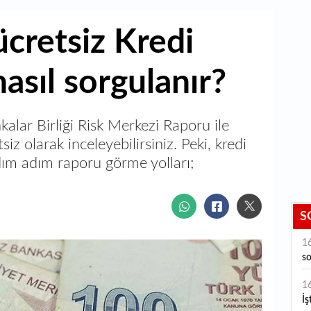
ücretsiz Kredi
asıl sorgulanır?
alar Birliği Risk Merkezi Raporu ile
 olarak inceleyebilirsiniz. Peki, kredi
dım adım raporu görme yolları;
S
1
s
1
İş