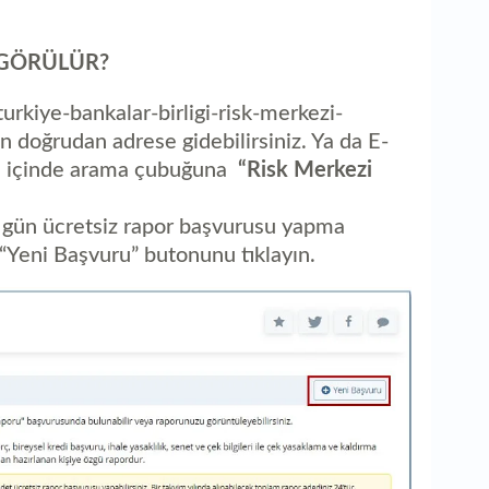
ge
 GÖRÜLÜR?
urkiye-bankalar-birligi-risk-merkezi-
 doğrudan adrese gidebilirsiniz. Ya da E-
ite içinde arama çubuğuna
“Risk Merkezi
nı gün ücretsiz rapor başvurusu yapma
 “Yeni Başvuru” butonunu tıklayın.