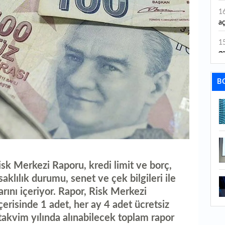
1
aç
1
ge
1
B
1
li
1
ba
1
sk Merkezi Raporu, kredi limit ve borç,
ku
aklılık durumu, senet ve çek bilgileri ile
1
rını içeriyor. Rapor, Risk Merkezi
Ku
çerisinde 1 adet, her ay 4 adet ücretsiz
1
 takvim yılında alınabilecek toplam rapor