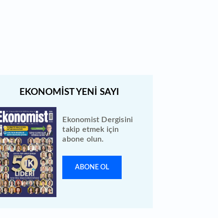
Bewen Enerji halka arzı ileri bir
tarihe ertelendi
Ekonomist Dergisini
takip etmek için
abone olun.
ABONE OL