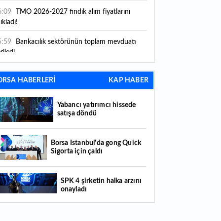
6:09
TMO 2026-2027 fındık alım fiyatlarını
ıkladı!
5:59
Bankacılık sektörünün toplam mevduatı
riledi
5:07
Yabancı yatırımcı hissede satışa döndü
ORSA HABERLERİ
KAP HABER
4:39
KKM'de düşüş sürüyor: Bakiye 157 milyon
raya geriledi
Yabancı yatırımcı hissede
satışa döndü
4:29
Türkiye'de her 4 kişiden 3'ü internet
nkacılığı kullanıyor
Borsa İstanbul'da gong Quick
Sigorta için çaldı
4:26
Türkiye'nin 2026 dijital karnesi: En çok
llanılan ilk 3 uygulama hangileri oldu?
SPK 4 şirketin halka arzını
3:56
A101'in CarrefourSA hamlesine Rekabet
onayladı
rulu'ndan şartlı onay
3:49
Mastercard’dan dev dijital hamle: Kripto ve
Borsada hisseleri yüzde 375