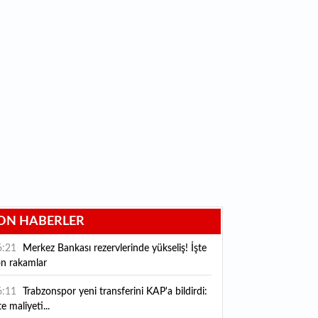
ON HABERLER
6:21
Merkez Bankası rezervlerinde yükseliş! İşte
on rakamlar
6:11
Trabzonspor yeni transferini KAP'a bildirdi:
te maliyeti...