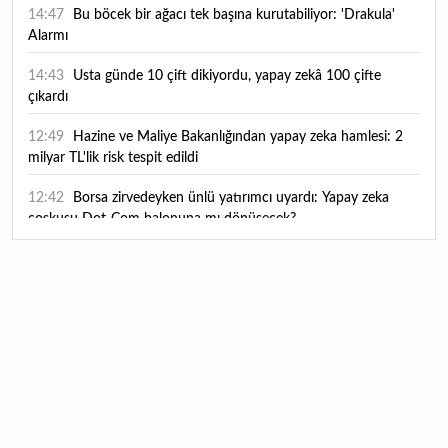
14:47
Bu böcek bir ağacı tek başına kurutabiliyor: 'Drakula'
Alarmı
14:43
Usta günde 10 çift dikiyordu, yapay zekâ 100 çifte
çıkardı
12:49
Hazine ve Maliye Bakanlığından yapay zeka hamlesi: 2
milyar TL'lik risk tespit edildi
12:42
Borsa zirvedeyken ünlü yatırımcı uyardı: Yapay zeka
coşkusu Dot-Com balonuna mı dönüşecek?
12:10
"Şu anda ABD ile herhangi bir müzakere yürütmüyoruz"
12:07
YKS tercih süreci yarın sona eriyor
12:04
TSE 129 personel alacak: Başvurular ne zaman başlıyor?
12:01
Temmuz ayı rakamları açıklandı: Hava yolunda yüzde
2,6'lık artış
00:16
1500 yıllık gizem gün yüzüne çıktı: Dünyada eşi benzeri