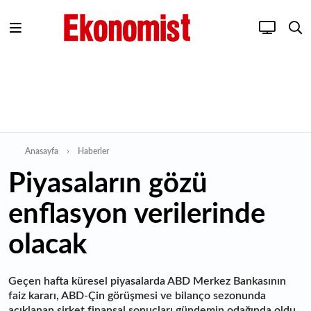
Anasayfa
Haberler
Piyasaların gözü
enflasyon verilerinde
olacak
Geçen hafta küresel piyasalarda ABD Merkez Bankasının
faiz kararı, ABD-Çin görüşmesi ve bilanço sezonunda
açıklanan şirket finansal sonuçları gündemin odağında oldu.