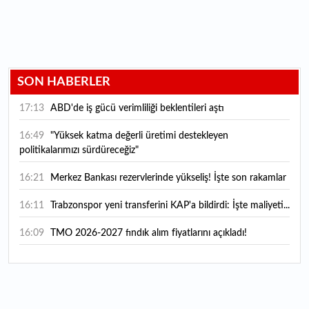
SON HABERLER
17:13
ABD'de iş gücü verimliliği beklentileri aştı
16:49
"Yüksek katma değerli üretimi destekleyen
politikalarımızı sürdüreceğiz"
16:21
Merkez Bankası rezervlerinde yükseliş! İşte son rakamlar
16:11
Trabzonspor yeni transferini KAP'a bildirdi: İşte maliyeti...
16:09
TMO 2026-2027 fındık alım fiyatlarını açıkladı!
15:59
Bankacılık sektörünün toplam mevduatı geriledi
15:07
Yabancı yatırımcı hissede satışa döndü