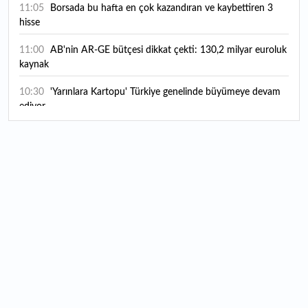
11:05
Borsada bu hafta en çok kazandıran ve kaybettiren 3
hisse
11:00
AB'nin AR-GE bütçesi dikkat çekti: 130,2 milyar euroluk
kaynak
10:30
'Yarınlara Kartopu' Türkiye genelinde büyümeye devam
ediyor
10:30
Türkiye'nin hedef pazar hamlesi: 60 ülkeye 94 milyar
dolarlık ihracat
10:20
Vakıfbank 2026 yılı ilk yarı finansal sonuçlarını açıkladı
10:00
ABD Savunma Bakanlığı, UFO'lar hakkında yeni belgeler
yayımladı
09:57
EPDK'dan Petrol Ofisi kararı: Bazı tarifeler değişti
09:46
İş Bankası Grubu üst yönetiminde görev değişimi
09:37
Küresel gıda fiyatları yükseldi: Son 3,5 yılın zirvesini