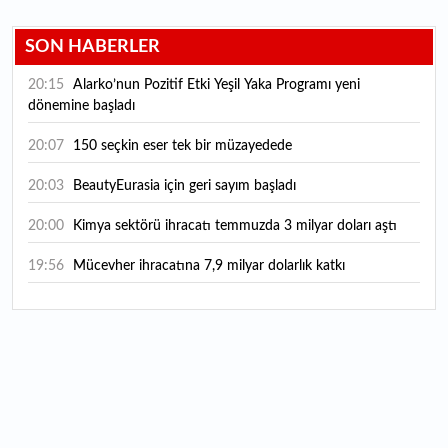
SON HABERLER
20:15
Alarko’nun Pozitif Etki Yeşil Yaka Programı yeni
dönemine başladı
20:07
150 seçkin eser tek bir müzayedede
20:03
BeautyEurasia için geri sayım başladı
20:00
Kimya sektörü ihracatı temmuzda 3 milyar doları aştı
19:56
Mücevher ihracatına 7,9 milyar dolarlık katkı
18:21
Güç elektroniğinde küresel oyun kurucu olmayı
hedefliyor
17:38
ABD'den 125 milyar dolarlık tahvil ihracı: İhale takvimi
açıklandı
16:55
Malta bayraklı dev kruvaziyer Marmaris'te: Binlerce