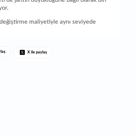
yor.
in değiştirme maliyetiyle aynı seviyede
ylaş
X ile paylaş