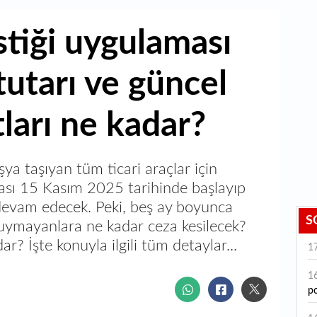
stiği uygulaması
tutarı ve güncel
atları ne kadar?
şya taşıyan tüm ticari araçlar için
ması 15 Kasım 2025 tarihinde başlayıp
devam edecek. Peki, beş ay boyunca
S
uymayanlara ne kadar ceza kesilecek?
dar? İşte konuyla ilgili tüm detaylar...
1
1
po