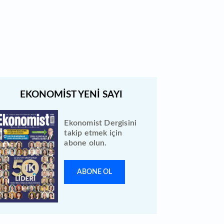
Bewen Enerji halka arzı ileri bir
tarihe ertelendi
Ekonomist Dergisini
takip etmek için
abone olun.
ABONE OL