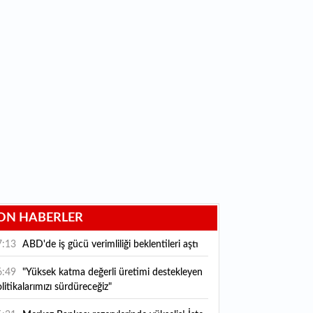
ON HABERLER
7:13
ABD'de iş gücü verimliliği beklentileri aştı
6:49
"Yüksek katma değerli üretimi destekleyen
litikalarımızı sürdüreceğiz"