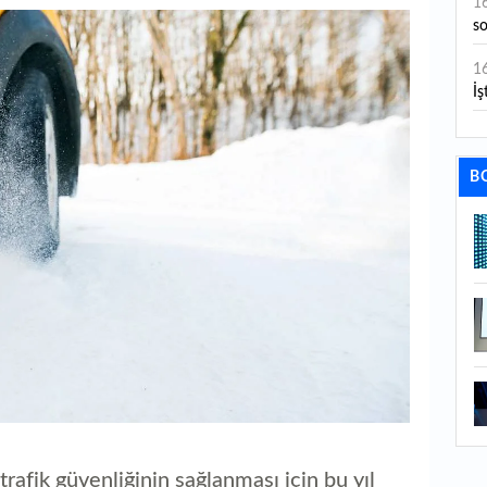
1
s
1
İş
1
aç
B
1
ge
1
1
li
1
ba
1
ku
rafik güvenliğinin sağlanması için bu yıl