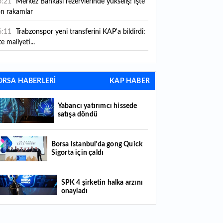
6:21
Merkez Bankası rezervlerinde yükseliş! İşte
on rakamlar
6:11
Trabzonspor yeni transferini KAP'a bildirdi:
te maliyeti...
6:09
TMO 2026-2027 fındık alım fiyatlarını
ıkladı!
ORSA HABERLERİ
KAP HABER
5:59
Bankacılık sektörünün toplam mevduatı
riledi
Yabancı yatırımcı hissede
satışa döndü
5:07
Yabancı yatırımcı hissede satışa döndü
4:39
KKM'de düşüş sürüyor: Bakiye 157 milyon
Borsa İstanbul'da gong Quick
Sigorta için çaldı
raya geriledi
4:29
Türkiye'de her 4 kişiden 3'ü internet
SPK 4 şirketin halka arzını
nkacılığı kullanıyor
onayladı
4:26
Türkiye'nin 2026 dijital karnesi: En çok
llanılan ilk 3 uygulama hangileri oldu?
Borsada hisseleri yüzde 375