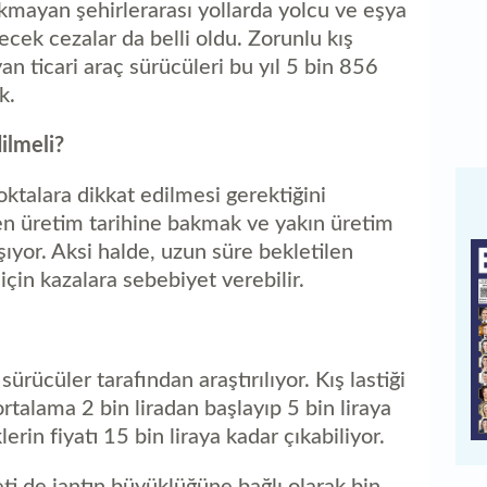
akmayan şehirlerarası yollarda yolcu ve eşya
lecek cezalar da belli oldu. Zorunlu kış
n ticari araç sürücüleri bu yıl 5 bin 856
k.
dilmeli?
noktalara dikkat edilmesi gerektiğini
ken üretim tarihine bakmak ve yakın üretim
şıyor. Aksi halde, uzun süre bekletilen
i için kazalara sebebiyet verebilir.
 sürücüler tarafından araştırılıyor. Kış lastiği
ortalama 2 bin liradan başlayıp 5 bin liraya
lerin fiyatı 15 bin liraya kadar çıkabiliyor.
ti de jantın büyüklüğüne bağlı olarak bin