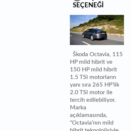
SEÇENEĞİ
Škoda Octavia, 115
HP mild hibrit ve
150 HP mild hibrit
1.5 TSI motorların
yanı sıra 265 HP’lik
2.0 TSI motor ile
tercih edilebiliyor.
Marka
açıklamasında,
"Octavia’nın mild
hibrit teknolojisiyle