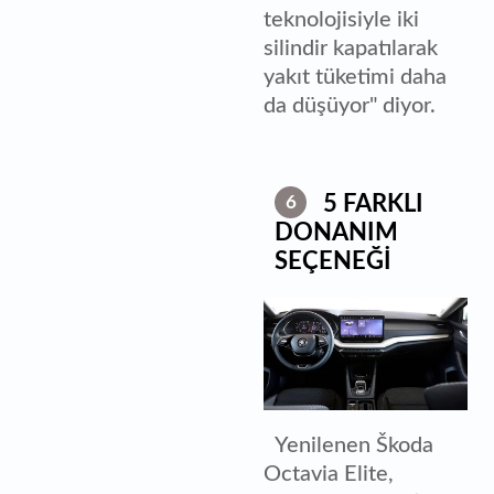
teknolojisiyle iki
silindir kapatılarak
yakıt tüketimi daha
da düşüyor" diyor.
5 FARKLI
6
DONANIM
SEÇENEĞİ
Yenilenen Škoda
Octavia Elite,