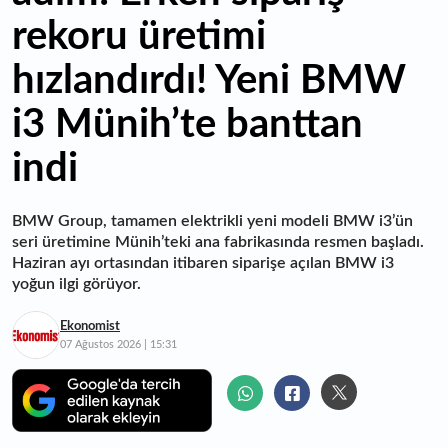
rekoru üretimi
hızlandırdı! Yeni BMW
i3 Münih’te banttan
indi
BMW Group, tamamen elektrikli yeni modeli BMW i3’ün
seri üretimine Münih’teki ana fabrikasında resmen başladı.
Haziran ayı ortasından itibaren siparişe açılan BMW i3
yoğun ilgi görüyor.
Ekonomist
07 Ağustos 2026 | 15:31