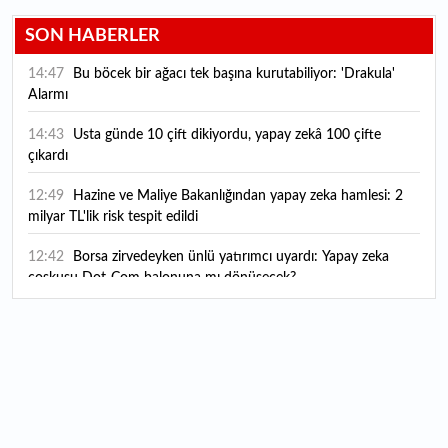
SON HABERLER
14:47
Bu böcek bir ağacı tek başına kurutabiliyor: 'Drakula'
Alarmı
14:43
Usta günde 10 çift dikiyordu, yapay zekâ 100 çifte
çıkardı
12:49
Hazine ve Maliye Bakanlığından yapay zeka hamlesi: 2
milyar TL'lik risk tespit edildi
12:42
Borsa zirvedeyken ünlü yatırımcı uyardı: Yapay zeka
coşkusu Dot-Com balonuna mı dönüşecek?
12:10
"Şu anda ABD ile herhangi bir müzakere yürütmüyoruz"
12:07
YKS tercih süreci yarın sona eriyor
12:04
TSE 129 personel alacak: Başvurular ne zaman başlıyor?
12:01
Temmuz ayı rakamları açıklandı: Hava yolunda yüzde