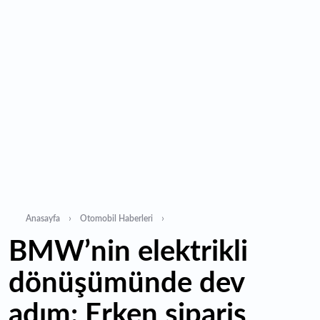
2,6'lık artış
00:16
1500 yıllık gizem gün yüzüne çıktı: Dünyada eşi benzeri
yok
00:06
12 bin yıldır genetiğini koruyor: Üretim alanı iki katına
çıkacak
Anasayfa
Otomobil Haberleri
BMW’nin elektrikli
dönüşümünde dev
adım: Erken sipariş