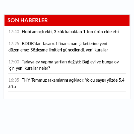
SON HABERLER
17:40
Hobi amaçlı ekti, 3 kök kabaktan 1 ton ürün elde etti
17:25
BDDK'dan tasarruf finansman şirketlerine yeni
düzenleme: Sözleşme limitleri güncellendi, yeni kurallar
yürürlüğe girdi
17:00
Tarlaya ev yapma şartları değişti: Bağ evi ve bungalov
için yeni kurallar neler?
16:35
THY Temmuz rakamlarını açıkladı: Yolcu sayısı yüzde 5,4
arttı
16:27
Piyasaların beklediği veri geldi: ABD tarım dışı istihdam
rakamları açıklandı
16:24
Çitlekçi halka arz oluyor: Talep toplama tarihi ve hisse
fiyatı belli oldu