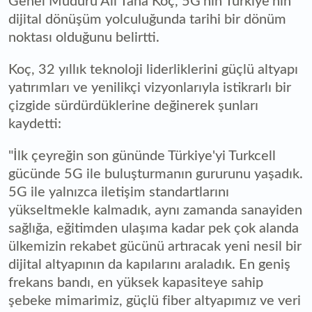
Genel Müdürü Ali Taha Koç, 5G'nin Türkiye'nin
dijital dönüşüm yolculuğunda tarihi bir dönüm
noktası olduğunu belirtti.
Koç, 32 yıllık teknoloji liderliklerini güçlü altyapı
yatırımları ve yenilikçi vizyonlarıyla istikrarlı bir
çizgide sürdürdüklerine değinerek şunları
kaydetti:
"İlk çeyreğin son gününde Türkiye'yi Turkcell
gücünde 5G ile buluşturmanın gururunu yaşadık.
5G ile yalnızca iletişim standartlarını
yükseltmekle kalmadık, aynı zamanda sanayiden
sağlığa, eğitimden ulaşıma kadar pek çok alanda
ülkemizin rekabet gücünü artıracak yeni nesil bir
dijital altyapının da kapılarını araladık. En geniş
frekans bandı, en yüksek kapasiteye sahip
şebeke mimarimiz, güçlü fiber altyapımız ve veri