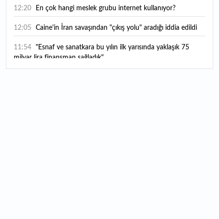
12:20
En çok hangi meslek grubu internet kullanıyor?
12:05
Caine'in İran savaşından "çıkış yolu" aradığı iddia edildi
11:54
"Esnaf ve sanatkara bu yılın ilk yarısında yaklaşık 75
milyar lira finansman sağladık"
11:52
Yaratıcılık ve ticaret bir araya geldi: İşte İstanbul'un yeni
girişimcilik alanı
11:35
Alarko Holding'den stratejik satın alma: Carrier'ın
paylarının tamamını devralıyor
11:34
Turizmcilerin yüzünü güldüren hareketlilik: Festival
bölgeye canlılık getirdi
11:23
Küresel piyasalarda yeni haftada takip edilecek 4 gelişme
hangileri olacak?
11:05
Borsada bu hafta en çok kazandıran ve kaybettiren 3
hisse