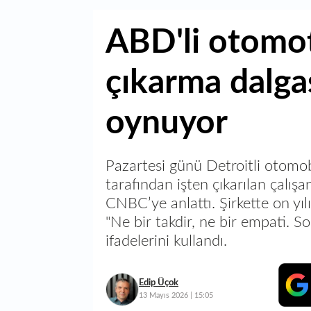
ABD'li otomot
çıkarma dalgas
oynuyor
Pazartesi günü Detroitli otomob
tarafından işten çıkarılan çalışan
CNBC’ye anlattı. Şirkette on yılı 
"Ne bir takdir, ne bir empati. S
ifadelerini kullandı.
Edip Üçok
13 Mayıs 2026 | 15:05