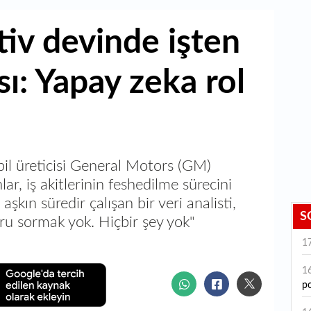
iv devinde işten
ı: Yapay zeka rol
il üreticisi General Motors (GM)
lar, iş akitlerinin feshedilme sürecini
aşkın süredir çalışan bir veri analisti,
S
oru sormak yok. Hiçbir şey yok"
1
1
po