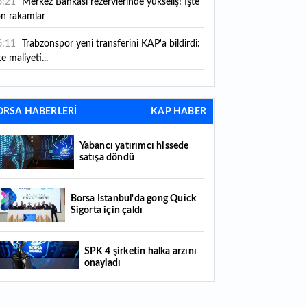
6:21
Merkez Bankası rezervlerinde yükseliş! İşte
on rakamlar
6:11
Trabzonspor yeni transferini KAP'a bildirdi:
te maliyeti...
6:09
TMO 2026-2027 fındık alım fiyatlarını
ıkladı!
ORSA HABERLERİ
KAP HABER
5:59
Bankacılık sektörünün toplam mevduatı
riledi
Yabancı yatırımcı hissede
satışa döndü
5:07
Yabancı yatırımcı hissede satışa döndü
4:39
KKM'de düşüş sürüyor: Bakiye 157 milyon
Borsa İstanbul'da gong Quick
Sigorta için çaldı
raya geriledi
4:29
Türkiye'de her 4 kişiden 3'ü internet
SPK 4 şirketin halka arzını
nkacılığı kullanıyor
onayladı
4:26
Türkiye'nin 2026 dijital karnesi: En çok
llanılan ilk 3 uygulama hangileri oldu?
Borsada hisseleri yüzde 375