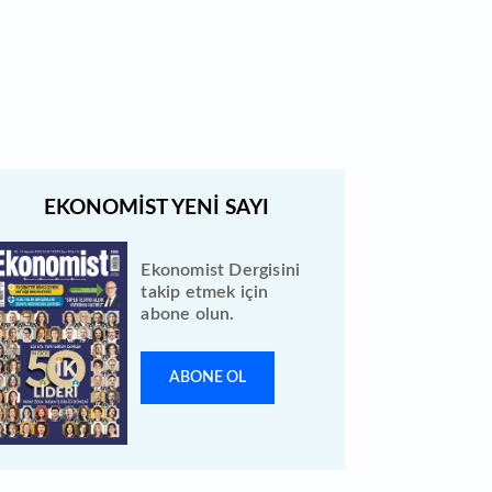
Bewen Enerji halka arzı ileri bir
tarihe ertelendi
Ekonomist Dergisini
takip etmek için
abone olun.
ABONE OL