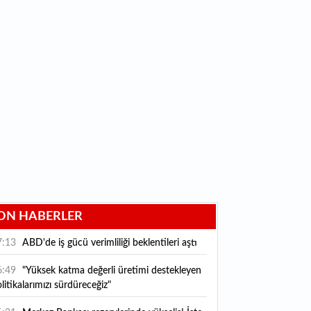
ON HABERLER
7:13
ABD'de iş gücü verimliliği beklentileri aştı
6:49
"Yüksek katma değerli üretimi destekleyen
litikalarımızı sürdüreceğiz"