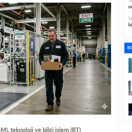
1
s
1
İş
1
aç
B
1
ge
1
1
li
1
ba
1
ku
, teknoloji ve bilgi işlem (BT)