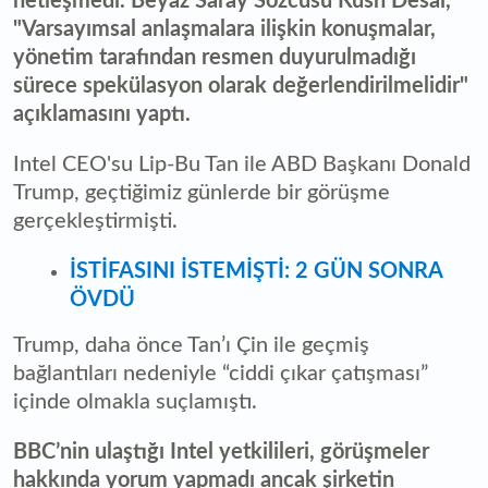
netleşmedi. Beyaz Saray Sözcüsü Kush Desai,
"Varsayımsal anlaşmalara ilişkin konuşmalar,
yönetim tarafından resmen duyurulmadığı
sürece spekülasyon olarak değerlendirilmelidir"
açıklamasını yaptı.
Intel CEO'su Lip-Bu Tan ile ABD Başkanı Donald
Trump, geçtiğimiz günlerde bir görüşme
gerçekleştirmişti.
İSTİFASINI İSTEMİŞTİ: 2 GÜN SONRA
ÖVDÜ
Trump, daha önce Tan’ı Çin ile geçmiş
bağlantıları nedeniyle “ciddi çıkar çatışması”
içinde olmakla suçlamıştı.
BBC’nin ulaştığı Intel yetkilileri, görüşmeler
hakkında yorum yapmadı ancak şirketin