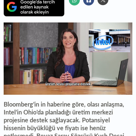
0
seconds
Bloomberg’in in haberine göre, olası anlaşma,
of
0
Intel’in Ohio’da planladığı üretim merkezi
seconds
projesine destek sağlayacak. Potansiyel
hissenin büyüklüğü ve fiyatı ise henüz