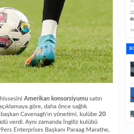
2
2
do
1
ka
B
1
ol
1
İh
1
Bi
hissesini
Amerikan konsorsiyumu
satın
1
 açıklamaya göre, daha önce sağlık
ne
i başkan Cavenagh'ın yönetimi, kulübe
20
üdü verdi. Aynı zamanda İngiliz kulübü
1
ha
49ers Enterprises Başkanı Paraag Marathe,