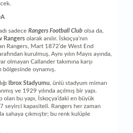
ecek.
DA
 adı sadece
Rangers Football Club
olsa da,
w Rangers
olarak anılır. İskoçya’nın
olan Rangers, Mart 1872’de West End
arafından kurulmuş. Aynı yılın Mayıs ayında,
 var olmayan Callander takımına karşı
h bölgesinde oynamış.
dığı
Ibrox Stadyumu
, ünlü stadyum mimarı
anmış ve 1929 yılında açılmış bir yapı.
 olan bu yapı, İskoçya’daki en büyük
 seyirci kapasiteli. Rangers her zaman
a sahaya çıkmıştır; bu renk kulüple