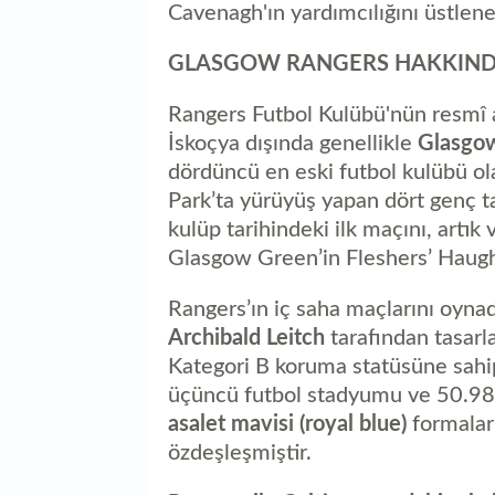
Cavenagh'ın yardımcılığını üstlen
GLASGOW RANGERS HAKKIN
Rangers Futbol Kulübü'nün resmî
İskoçya dışında genellikle
Glasgo
dördüncü en eski futbol kulübü 
Park’ta yürüyüş yapan dört genç t
kulüp tarihindeki ilk maçını, artık
Glasgow Green’in Fleshers’ Haug
Rangers’ın iç saha maçlarını oyna
Archibald Leitch
tarafından tasarl
Kategori B koruma statüsüne sahip
üçüncü futbol stadyumu ve 50.987
asalet mavisi (royal blue)
formalarl
özdeşleşmiştir.