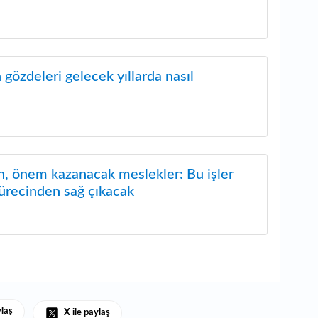
n gözdeleri gelecek yıllarda nasıl
n, önem kazanacak meslekler: Bu işler
ürecinden sağ çıkacak
ylaş
X ile paylaş