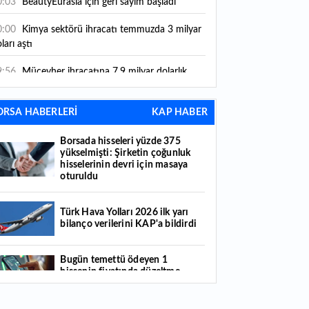
0:03
BeautyEurasia için geri sayım başladı
0:00
Kimya sektörü ihracatı temmuzda 3 milyar
ları aştı
9:56
Mücevher ihracatına 7,9 milyar dolarlık
tkı
ORSA HABERLERİ
KAP HABER
8:21
Güç elektroniğinde küresel oyun kurucu
mayı hedefliyor
Borsada hisseleri yüzde 375
yükselmişti: Şirketin çoğunluk
7:38
ABD'den 125 milyar dolarlık tahvil ihracı:
hisselerinin devri için masaya
ale takvimi açıklandı
oturuldu
6:55
Malta bayraklı dev kruvaziyer Marmaris'te:
nlerce turist ilçeye geldi
Türk Hava Yolları 2026 ilk yarı
bilanço verilerini KAP'a bildirdi
6:44
Şeftali fiyatları 1 günde yarıya düştü: İşte
deni...
Bugün temettü ödeyen 1
hissenin fiyatında düzeltme
6:22
Fatih'te tarihin izleri korunuyor: Osmanlı
yapıldı
zireleri restore ediliyor