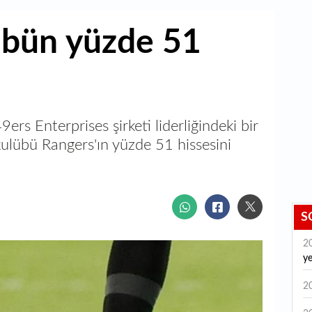
lübün yüzde 51
rs Enterprises şirketi liderliğindeki bir
ulübü Rangers'ın yüzde 51 hissesini
S
2
y
2