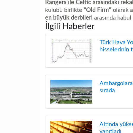
Rangers ile Celtic arasındaki reka
kulübü birlikte
"Old Firm"
olarak a
en büyük derbileri
arasında kabul e
İlgili Haberler
Türk Hava Yol
hisselerinin 
Ambargolara 
sırada
Altında yük
yanıtladı