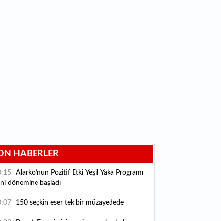
ON HABERLER
0:15
Alarko’nun Pozitif Etki Yeşil Yaka Programı
eni dönemine başladı
0:07
150 seçkin eser tek bir müzayedede