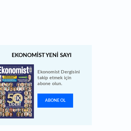
Borsa İstanbul'da gong Kardemir
Çelik için çaldı
Ekonomist Dergisini
takip etmek için
abone olun.
ABONE OL