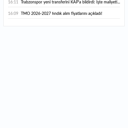
16:11
Trabzonspor yeni transferini KAP'a bildirdi: İşte maliyeti...
16:09
TMO 2026-2027 fındık alım fiyatlarını açıkladı!
15:59
Bankacılık sektörünün toplam mevduatı geriledi
15:07
Yabancı yatırımcı hissede satışa döndü
14:39
KKM'de düşüş sürüyor: Bakiye 157 milyon liraya geriledi
14:29
Türkiye'de her 4 kişiden 3'ü internet bankacılığı
kullanıyor
14:26
Türkiye'nin 2026 dijital karnesi: En çok kullanılan ilk 3
uygulama hangileri oldu?