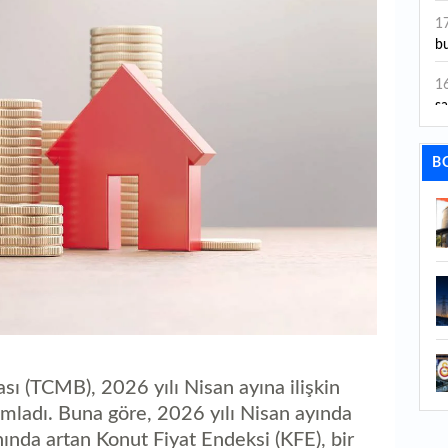
ye
1
bu
1
sa
1
B
dı
1
ta
1
y
1
Sa
 (TCMB), 2026 yılı Nisan ayına ilişkin
1
ımladı. Buna göre, 2026 yılı Nisan ayında
1
ında artan Konut Fiyat Endeksi (KFE), bir