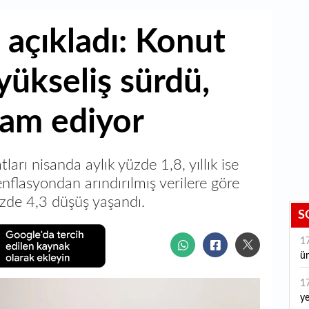
 açıkladı: Konut
 yükseliş sürdü,
vam ediyor
arı nisanda aylık yüzde 1,8, yıllık ise
nflasyondan arındırılmış verilere göre
üzde 4,3 düşüş yaşandı.
S
1
ür
1
ye