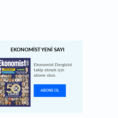
Quick Sigorta halka arz sonuçları
açıklandı: Bireysele kaç lot verdi?
Ekonomist Dergisini
takip etmek için
abone olun.
ABONE OL