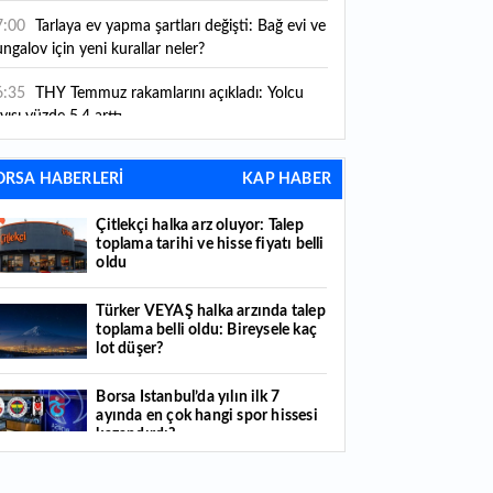
ni kurallar yürürlüğe girdi
7:00
Tarlaya ev yapma şartları değişti: Bağ evi ve
ngalov için yeni kurallar neler?
6:35
THY Temmuz rakamlarını açıkladı: Yolcu
yısı yüzde 5,4 arttı
6:27
Piyasaların beklediği veri geldi: ABD tarım
ORSA HABERLERİ
KAP HABER
şı istihdam rakamları açıklandı
Çitlekçi halka arz oluyor: Talep
6:24
Çitlekçi halka arz oluyor: Talep toplama
toplama tarihi ve hisse fiyatı belli
rihi ve hisse fiyatı belli oldu
oldu
6:10
ABD Başkanı Trump, İran'ın anlaşma
Türker VEYAŞ halka arzında talep
apmak istediğini savundu
toplama belli oldu: Bireysele kaç
lot düşer?
6:04
Boğaz’ın kıtaları birleştiren ruhu Memorial
nat Galerilerinde
Borsa İstanbul’da yılın ilk 7
ayında en çok hangi spor hissesi
6:01
Hafta sonu hava nasıl olacak?
kazandırdı?
6:00
Burgan Bank ilk yarı finansal sonuçlarını
Yabancı yatırımcı hissede satışa