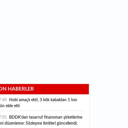
ON HABERLER
7:40
Hobi amaçlı ekti, 3 kök kabaktan 1 ton
ün elde etti
7:25
BDDK'dan tasarruf finansman şirketlerine
ni düzenleme: Sözleşme limitleri güncellendi,