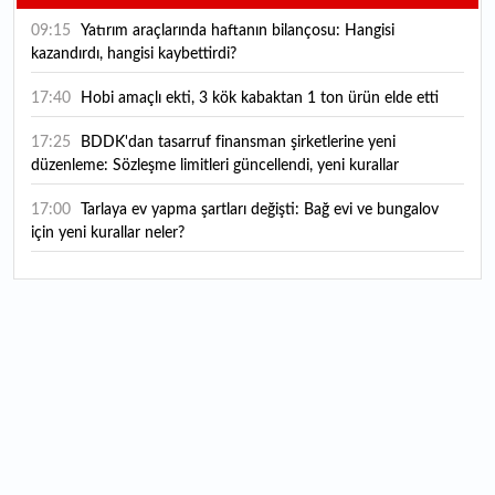
09:15
Yatırım araçlarında haftanın bilançosu: Hangisi
kazandırdı, hangisi kaybettirdi?
17:40
Hobi amaçlı ekti, 3 kök kabaktan 1 ton ürün elde etti
17:25
BDDK'dan tasarruf finansman şirketlerine yeni
düzenleme: Sözleşme limitleri güncellendi, yeni kurallar
yürürlüğe girdi
17:00
Tarlaya ev yapma şartları değişti: Bağ evi ve bungalov
için yeni kurallar neler?
16:35
THY Temmuz rakamlarını açıkladı: Yolcu sayısı yüzde 5,4
arttı
16:27
Piyasaların beklediği veri geldi: ABD tarım dışı istihdam
rakamları açıklandı
16:24
Çitlekçi halka arz oluyor: Talep toplama tarihi ve hisse
fiyatı belli oldu
16:10
ABD Başkanı Trump, İran'ın anlaşma yapmak istediğini