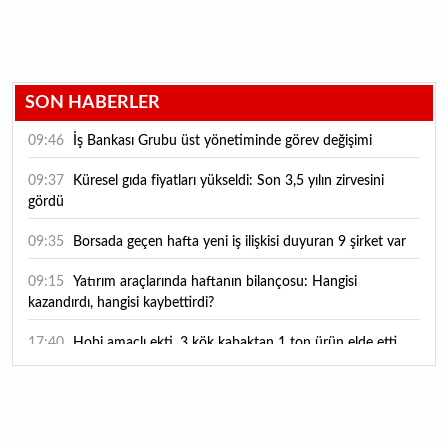
SON HABERLER
09:46
İş Bankası Grubu üst yönetiminde görev değişimi
09:37
Küresel gıda fiyatları yükseldi: Son 3,5 yılın zirvesini
gördü
09:35
Borsada geçen hafta yeni iş ilişkisi duyuran 9 şirket var
09:15
Yatırım araçlarında haftanın bilançosu: Hangisi
kazandırdı, hangisi kaybettirdi?
17:40
Hobi amaçlı ekti, 3 kök kabaktan 1 ton ürün elde etti
17:25
BDDK'dan tasarruf finansman şirketlerine yeni
düzenleme: Sözleşme limitleri güncellendi, yeni kurallar
yürürlüğe girdi
17:00
Tarlaya ev yapma şartları değişti: Bağ evi ve bungalov