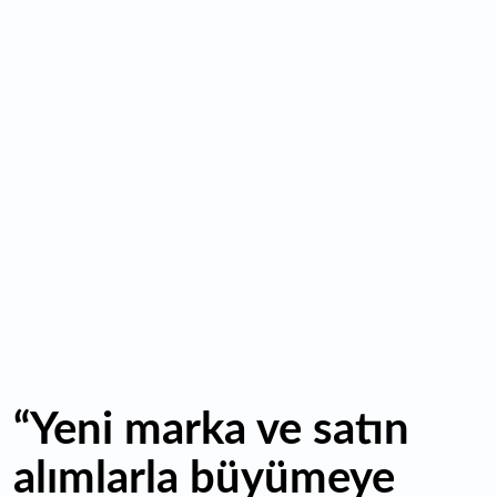
için yeni kurallar neler?
16:35
THY Temmuz rakamlarını açıkladı: Yolcu sayısı yüzde 5,4
arttı
16:27
Piyasaların beklediği veri geldi: ABD tarım dışı istihdam
rakamları açıklandı
16:24
Çitlekçi halka arz oluyor: Talep toplama tarihi ve hisse
fiyatı belli oldu
“Yeni marka ve satın
alımlarla büyümeye