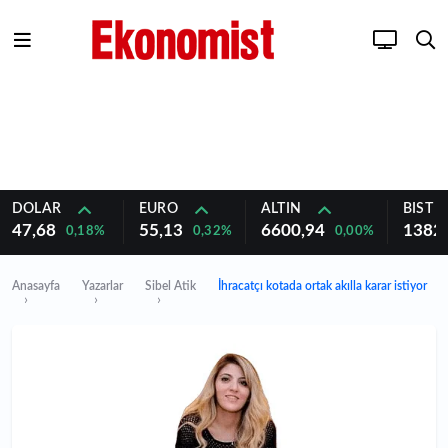
DOLAR
EURO
ALTIN
BIST 1
47,68
55,13
6600,94
1382
0,18%
0,32%
0,00%
Anasayfa
Yazarlar
Sibel Atik
İhracatçı kotada ortak akılla karar istiyor