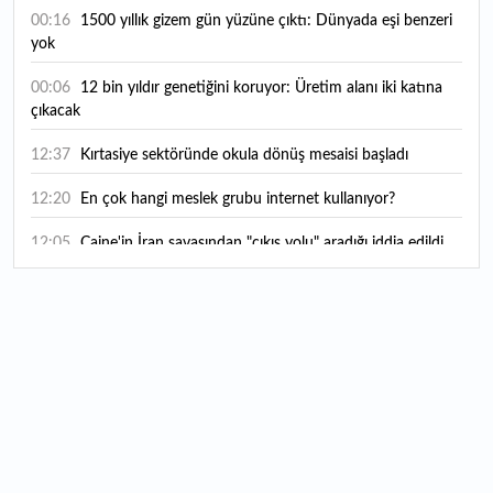
00:16
1500 yıllık gizem gün yüzüne çıktı: Dünyada eşi benzeri
yok
00:06
12 bin yıldır genetiğini koruyor: Üretim alanı iki katına
çıkacak
12:37
Kırtasiye sektöründe okula dönüş mesaisi başladı
12:20
En çok hangi meslek grubu internet kullanıyor?
12:05
Caine'in İran savaşından "çıkış yolu" aradığı iddia edildi
11:54
"Esnaf ve sanatkara bu yılın ilk yarısında yaklaşık 75
milyar lira finansman sağladık"
11:52
Yaratıcılık ve ticaret bir araya geldi: İşte İstanbul'un yeni
girişimcilik alanı
11:35
Alarko Holding'den stratejik satın alma: Carrier'ın
paylarının tamamını devralıyor
11:34
Turizmcilerin yüzünü güldüren hareketlilik: Festival