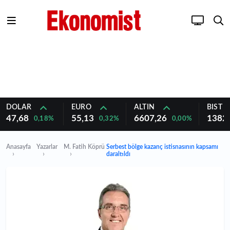
DOLAR
EURO
ALTIN
BIST 1
47,68
55,13
6607,26
1382
0,18%
0,32%
0,00%
Anasayfa
Yazarlar
M. Fatih Köprü
Serbest bölge kazanç istisnasının kapsamı
daraltıldı