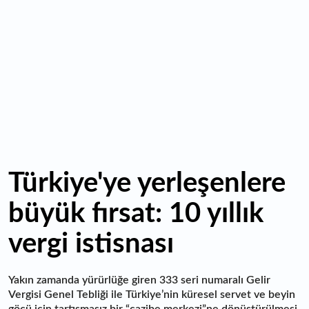
bölgeye canlılık getirdi
11:23
Küresel piyasalarda yeni haftada takip edilecek 4 gelişme
hangileri olacak?
Türkiye'ye yerleşenlere
büyük fırsat: 10 yıllık
vergi istisnası
Yakın zamanda yürürlüğe giren 333 seri numaralı Gelir
Vergisi Genel Tebliği ile Türkiye’nin küresel servet ve beyin