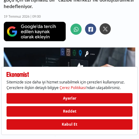
göçü için tartışmasız bir “cazibe merkezi”ne dönüştürülmesi
hedefleniyor.
19 Temmuz 2026 | 09:00
Günümüzde ülkeler arası rekabet artık sadece
teknoloji veya üretim alanında değil, aynı