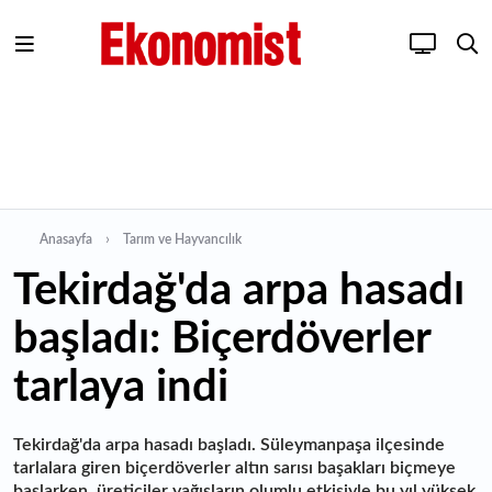
Anasayfa
Tarım ve Hayvancılık
Tekirdağ'da arpa hasadı
başladı: Biçerdöverler
tarlaya indi
Tekirdağ'da arpa hasadı başladı. Süleymanpaşa ilçesinde
tarlalara giren biçerdöverler altın sarısı başakları biçmeye
başlarken, üreticiler yağışların olumlu etkisiyle bu yıl yüksek