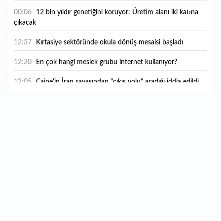
00:06
12 bin yıldır genetiğini koruyor: Üretim alanı iki katına
çıkacak
12:37
Kırtasiye sektöründe okula dönüş mesaisi başladı
12:20
En çok hangi meslek grubu internet kullanıyor?
12:05
Caine'in İran savaşından "çıkış yolu" aradığı iddia edildi
11:54
"Esnaf ve sanatkara bu yılın ilk yarısında yaklaşık 75
milyar lira finansman sağladık"
11:52
Yaratıcılık ve ticaret bir araya geldi: İşte İstanbul'un yeni
girişimcilik alanı
11:35
Alarko Holding'den stratejik satın alma: Carrier'ın
paylarının tamamını devralıyor
11:34
Turizmcilerin yüzünü güldüren hareketlilik: Festival
bölgeye canlılık getirdi