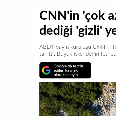
CNN'in 'çok az
dediği 'gizli' 
ABD'li yayın kuruluşu CNN, inte
tanıttı: Büyük İskender'in fethed