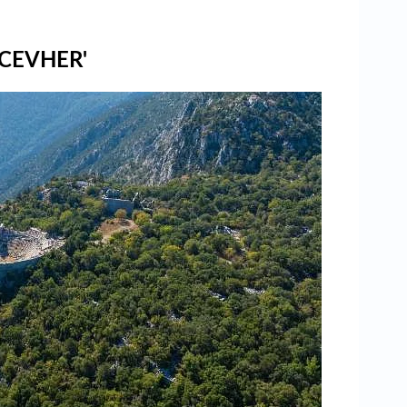
aç
CEVHER'