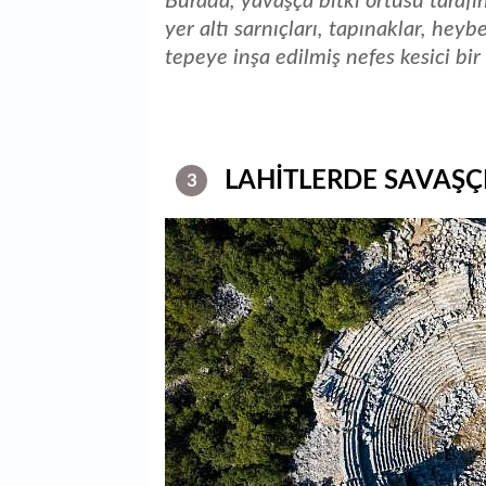
Burada, yavaşça bitki örtüsü tarafı
yer altı sarnıçları, tapınaklar, heyb
tepeye inşa edilmiş nefes kesici bir 
LAHİTLERDE SAVAŞÇI
3