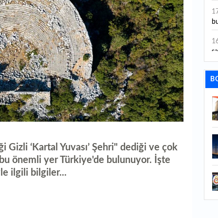
ye
1
bu
1
sa
1
B
dı
1
ta
1
y
Gizli ‘Kartal Yuvası’ Şehri" dediği ve çok
i bu önemli yer Türkiye'de bulunuyor. İşte
1
Sa
 ilgili bilgiler...
1
1