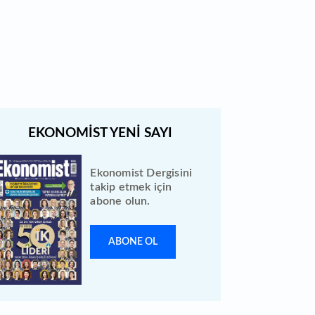
Quick Sigorta halka arz sonuçları
açıklandı: Bireysele kaç lot verdi?
Ekonomist Dergisini
takip etmek için
abone olun.
ABONE OL