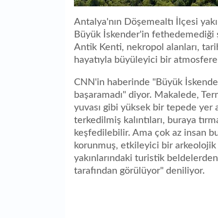
Antalya'nın Döşemealtı İlçesi yak
Büyük İskender'in fethedemediği ş
Antik Kenti, nekropol alanları, tar
hayatıyla büyüleyici bir atmosfere
CNN'in haberinde "Büyük İskende
başaramadı" diyor. Makalede, Term
yuvası gibi yüksek bir tepede yer 
terkedilmiş kalıntıları, buraya tır
keşfedilebilir. Ama çok az insan b
korunmuş, etkileyici bir arkeoloj
yakınlarındaki turistik beldelerde
tarafından görülüyor" deniliyor.