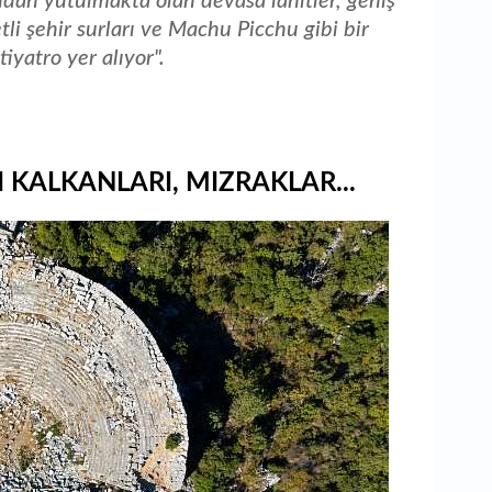
ndan yutulmakta olan devasa lahitler, geniş
etli şehir surları ve Machu Picchu gibi bir
tiyatro yer alıyor".
 KALKANLARI, MIZRAKLAR...