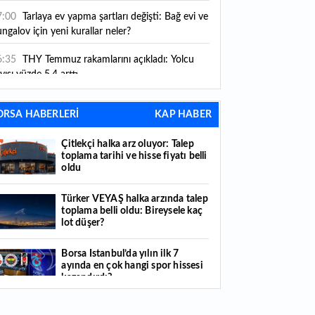
ni kurallar yürürlüğe girdi
7:00
Tarlaya ev yapma şartları değişti: Bağ evi ve
ngalov için yeni kurallar neler?
6:35
THY Temmuz rakamlarını açıkladı: Yolcu
yısı yüzde 5,4 arttı
6:27
Piyasaların beklediği veri geldi: ABD tarım
ORSA HABERLERİ
KAP HABER
şı istihdam rakamları açıklandı
Çitlekçi halka arz oluyor: Talep
6:24
Çitlekçi halka arz oluyor: Talep toplama
toplama tarihi ve hisse fiyatı belli
rihi ve hisse fiyatı belli oldu
oldu
6:10
ABD Başkanı Trump, İran'ın anlaşma
Türker VEYAŞ halka arzında talep
apmak istediğini savundu
toplama belli oldu: Bireysele kaç
lot düşer?
6:04
Boğaz’ın kıtaları birleştiren ruhu Memorial
nat Galerilerinde
Borsa İstanbul’da yılın ilk 7
ayında en çok hangi spor hissesi
6:01
Hafta sonu hava nasıl olacak?
kazandırdı?
6:00
Burgan Bank ilk yarı finansal sonuçlarını
Yabancı yatırımcı hissede satışa