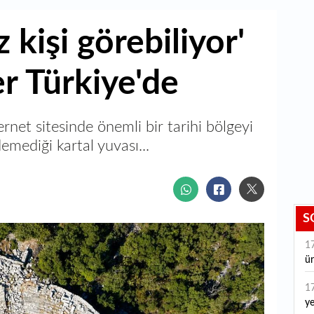
 kişi görebiliyor'
yer Türkiye'de
rnet sitesinde önemli bir tarihi bölgeyi
emediği kartal yuvası...
S
1
ür
1
ye