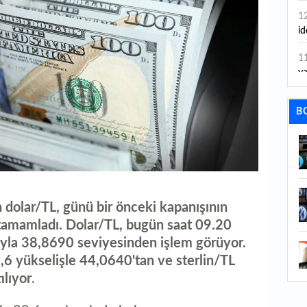
1
id
1
ya
1
B
İs
1
Ca
1
Fe
 dolar/TL, günü bir önceki kapanışının
tamamladı. Dolar/TL, bugün saat 09.20
1
ed
cıyla 38,8690 seviyesinden işlem görüyor.
,6 yükselişle 44,0640'tan ve sterlin/TL
1
ılıyor
.
ka