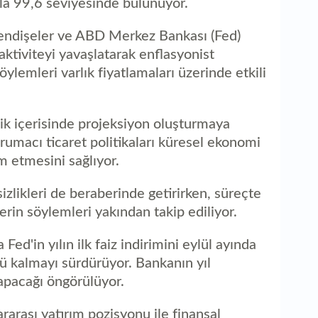
şla 99,6 seviyesinde bulunuyor.
1
m
endişeler ve ABD Merkez Bankası (Fed)
 aktiviteyi yavaşlatarak enflasyonist
öylemleri varlık fiyatlamaları üzerinde etkili
lik içerisinde projeksiyon oluşturmaya
umacı ticaret politikaları küresel ekonomi
m etmesini sağlıyor.
izlikleri de beraberinde getirirken, süreçte
erin söylemleri yakından takip ediliyor.
Fed'in yılın ilk faiz indirimini eylül ayında
ü kalmayı sürdürüyor. Bankanın yıl
yapacağı öngörülüyor.
ararası yatırım pozisyonu ile finansal