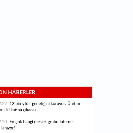
ON HABERLER
2:22
12 bin yıldır genetiğini koruyor: Üretim
anı iki katına çıkacak
2:20
En çok hangi meslek grubu internet
llanıyor?