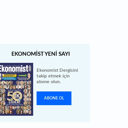
Türk Hava Yolları 2026 ilk yarı
bilanço verilerini KAP'a bildirdi
Ekonomist Dergisini
takip etmek için
abone olun.
ABONE OL