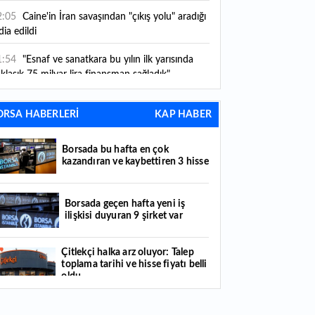
2:05
Caine'in İran savaşından "çıkış yolu" aradığı
dia edildi
1:54
"Esnaf ve sanatkara bu yılın ilk yarısında
klaşık 75 milyar lira finansman sağladık"
1:52
Yaratıcılık ve ticaret bir araya geldi: İşte
ORSA HABERLERİ
KAP HABER
tanbul'un yeni girişimcilik alanı
1:35
Alarko Holding'den stratejik satın alma:
Borsada bu hafta en çok
rrier'ın paylarının tamamını devralıyor
kazandıran ve kaybettiren 3 hisse
1:34
Turizmcilerin yüzünü güldüren hareketlilik:
stival bölgeye canlılık getirdi
Borsada geçen hafta yeni iş
ilişkisi duyuran 9 şirket var
1:23
Küresel piyasalarda yeni haftada takip
ilecek 4 gelişme hangileri olacak?
Çitlekçi halka arz oluyor: Talep
toplama tarihi ve hisse fiyatı belli
1:05
Borsada bu hafta en çok kazandıran ve
oldu
ybettiren 3 hisse
Türker VEYAŞ halka arzında talep