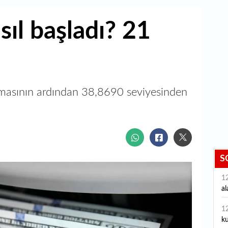
ıl başladı? 21
amasının ardından 38,8690 seviyesinden
S
1
al
1
ku