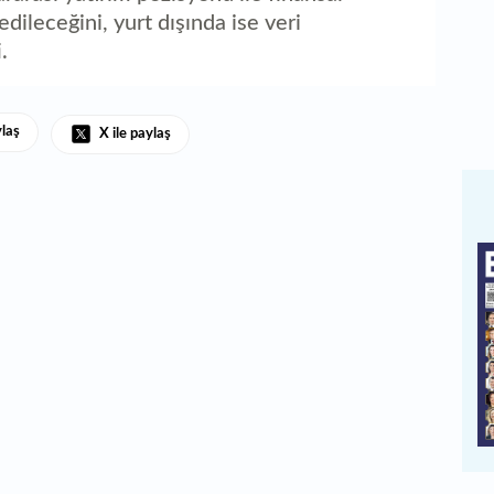
dileceğini, yurt dışında ise veri
.
ylaş
X ile paylaş