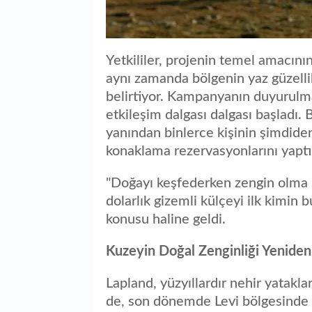
Yetkililer, projenin temel amacını
aynı zamanda bölgenin yaz güzell
belirtiyor. Kampanyanın duyurulma
etkileşim dalgası dalgası başladı. 
yanından binlerce kişinin şimdiden 
konaklama rezervasyonlarını yaptırd
"Doğayı keşfederken zengin olma şa
dolarlık gizemli külçeyi ilk kimin 
konusu haline geldi.
Kuzeyin Doğal Zenginliği Yenid
Lapland, yüzyıllardır nehir yataklar
de, son dönemde Levi bölgesinde y