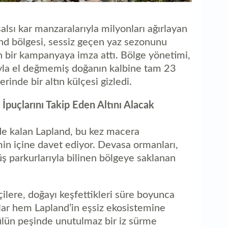
aç
alsı kar manzaralarıyla milyonları ağırlayan
nd bölgesi, sessiz geçen yaz sezonunu
 bir kampanyaya imza attı. Bölge yönetimi,
yla el değmemiş doğanın kalbine tam 23
rinde bir altın külçesi gizledi.
İpuçlarını Takip Eden Altını Alacak
nde kalan Lapland, bu kez macera
lmin içine davet ediyor. Devasa ormanları,
üş parkurlarıyla bilinen bölgeye saklanan
ilere, doğayı keşfettikleri süre boyunca
cılar hem Lapland’in eşsiz ekosistemine
lün peşinde unutulmaz bir iz sürme