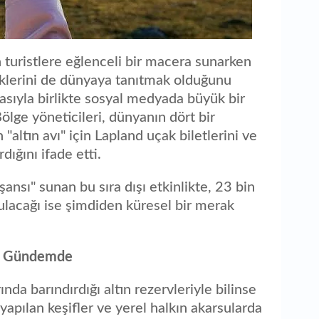
n turistlere eğlenceli bir macera sunarken
iklerini de dünyaya tanıtmak olduğunu
sıyla birlikte sosyal medyada büyük bir
Bölge yöneticileri, dünyanın dört bir
"altın avı" için Lapland uçak biletlerini ve
ığını ifade etti.
nsı" sunan bu sıra dışı etkinlikte, 23 bin
bulacağı ise şimdiden küresel bir merak
en Gündemde
ında barındırdığı altın rezervleriyle bilinse
apılan keşifler ve yerel halkın akarsularda