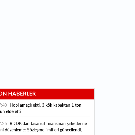
ON HABERLER
7:40
Hobi amaçlı ekti, 3 kök kabaktan 1 ton
ün elde etti
7:25
BDDK'dan tasarruf finansman şirketlerine
ni düzenleme: Sözleşme limitleri güncellendi,