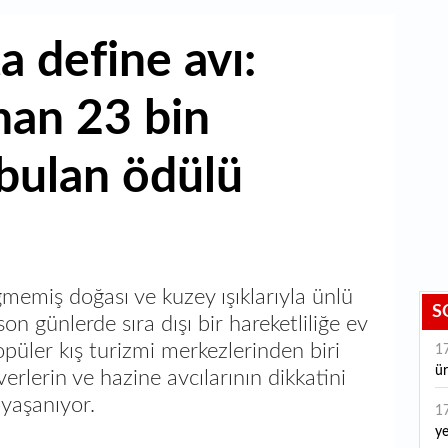
a define avı:
nan 23 bin
ı bulan ödülü
emiş doğası ve kuzey ışıklarıyla ünlü
S
on günlerde sıra dışı bir hareketliliğe ev
opüler kış turizmi merkezlerinden biri
1
ür
erlerin ve hazine avcılarının dikkatini
 yaşanıyor.
1
ye