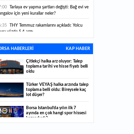
ni kurallar yürürlüğe girdi
7:00
Tarlaya ev yapma şartları değişti: Bağ evi ve
ngalov için yeni kurallar neler?
6:35
THY Temmuz rakamlarını açıkladı: Yolcu
yısı yüzde 5,4 arttı
6:27
Piyasaların beklediği veri geldi: ABD tarım
ORSA HABERLERİ
KAP HABER
şı istihdam rakamları açıklandı
Çitlekçi halka arz oluyor: Talep
6:24
Çitlekçi halka arz oluyor: Talep toplama
toplama tarihi ve hisse fiyatı belli
rihi ve hisse fiyatı belli oldu
oldu
6:10
ABD Başkanı Trump, İran'ın anlaşma
Türker VEYAŞ halka arzında talep
apmak istediğini savundu
toplama belli oldu: Bireysele kaç
lot düşer?
6:04
Boğaz’ın kıtaları birleştiren ruhu Memorial
nat Galerilerinde
Borsa İstanbul’da yılın ilk 7
ayında en çok hangi spor hissesi
6:01
Hafta sonu hava nasıl olacak?
kazandırdı?
6:00
Burgan Bank ilk yarı finansal sonuçlarını
Yabancı yatırımcı hissede satışa