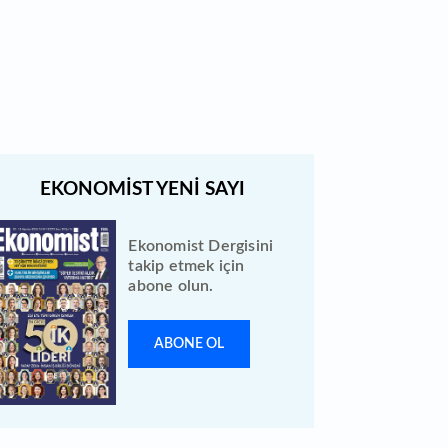
Quick Sigorta halka arz sonuçları
açıklandı: Bireysele kaç lot verdi?
Ekonomist Dergisini
takip etmek için
abone olun.
ABONE OL