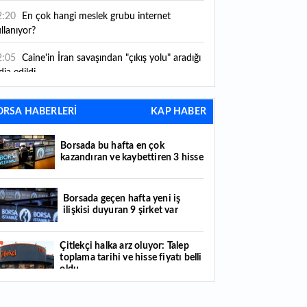
2:20
En çok hangi meslek grubu internet
llanıyor?
2:05
Caine'in İran savaşından "çıkış yolu" aradığı
dia edildi
1:54
"Esnaf ve sanatkara bu yılın ilk yarısında
ORSA HABERLERİ
KAP HABER
klaşık 75 milyar lira finansman sağladık"
1:52
Yaratıcılık ve ticaret bir araya geldi: İşte
Borsada bu hafta en çok
tanbul'un yeni girişimcilik alanı
kazandıran ve kaybettiren 3 hisse
1:35
Alarko Holding'den stratejik satın alma:
rrier'ın paylarının tamamını devralıyor
Borsada geçen hafta yeni iş
ilişkisi duyuran 9 şirket var
1:34
Turizmcilerin yüzünü güldüren hareketlilik:
stival bölgeye canlılık getirdi
Çitlekçi halka arz oluyor: Talep
toplama tarihi ve hisse fiyatı belli
1:23
Küresel piyasalarda yeni haftada takip
oldu
ilecek 4 gelişme hangileri olacak?
Türker VEYAŞ halka arzında talep