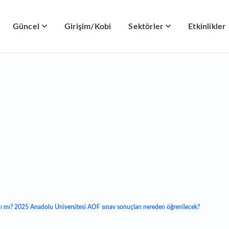
Güncel
Girişim/Kobi
Sektörler
Etkinlikler
dı mı? 2025 Anadolu Üniversitesi AÖF sınav sonuçları nereden öğrenilecek?