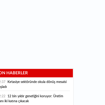
ON HABERLER
2:37
Kırtasiye sektöründe okula dönüş mesaisi
şladı
2:22
12 bin yıldır genetiğini koruyor: Üretim
anı iki katına çıkacak