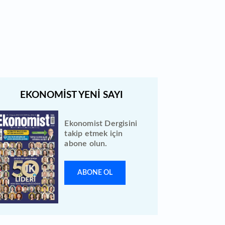
Türk Hava Yolları 2026 ilk yarı
bilanço verilerini KAP'a bildirdi
Ekonomist Dergisini
takip etmek için
abone olun.
ABONE OL