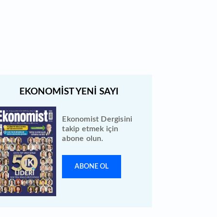
Quick Sigorta halka arz sonuçları
açıklandı: Bireysele kaç lot verdi?
Ekonomist Dergisini
takip etmek için
abone olun.
ABONE OL