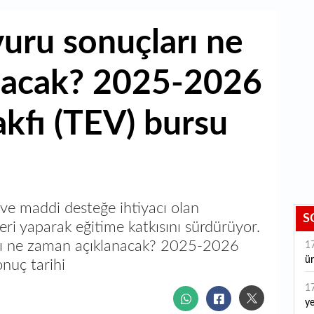
uru sonuçları ne
nacak? 2025-2026
akfı (TEV) bursu
ı ve maddi desteğe ihtiyacı olan
S
eri yaparak eğitime katkısını sürdürüyor.
rı ne zaman açıklanacak? 2025-2026
1
ür
onuç tarihi
1
ye