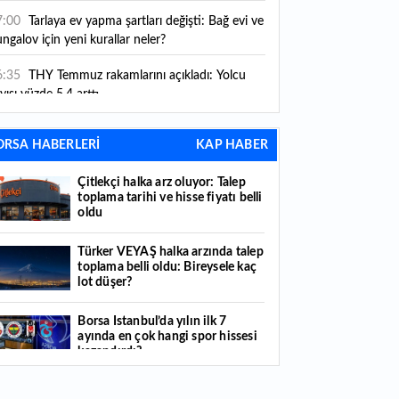
ni kurallar yürürlüğe girdi
7:00
Tarlaya ev yapma şartları değişti: Bağ evi ve
ngalov için yeni kurallar neler?
6:35
THY Temmuz rakamlarını açıkladı: Yolcu
yısı yüzde 5,4 arttı
6:27
Piyasaların beklediği veri geldi: ABD tarım
ORSA HABERLERİ
KAP HABER
şı istihdam rakamları açıklandı
Çitlekçi halka arz oluyor: Talep
6:24
Çitlekçi halka arz oluyor: Talep toplama
toplama tarihi ve hisse fiyatı belli
rihi ve hisse fiyatı belli oldu
oldu
6:10
ABD Başkanı Trump, İran'ın anlaşma
Türker VEYAŞ halka arzında talep
apmak istediğini savundu
toplama belli oldu: Bireysele kaç
lot düşer?
6:04
Boğaz’ın kıtaları birleştiren ruhu Memorial
nat Galerilerinde
Borsa İstanbul’da yılın ilk 7
ayında en çok hangi spor hissesi
6:01
Hafta sonu hava nasıl olacak?
kazandırdı?
6:00
Burgan Bank ilk yarı finansal sonuçlarını
Yabancı yatırımcı hissede satışa