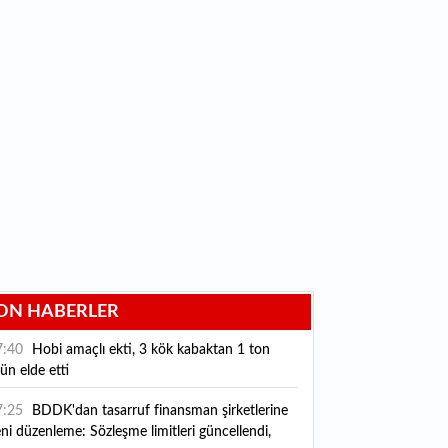
ON HABERLER
7:40
Hobi amaçlı ekti, 3 kök kabaktan 1 ton
ün elde etti
7:25
BDDK'dan tasarruf finansman şirketlerine
ni düzenleme: Sözleşme limitleri güncellendi,