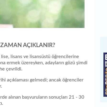
 ZAMAN AÇIKLANIR?
lise, lisans ve lisansüstü öğrencilerine
sona ermek üzereyken, adayların gözü şimdi
he çevrildi.
rihi açıklaması gelmedi; ancak öğrenciler
r.
erde alınan başvuruların sonuçları 21 - 30
ı.