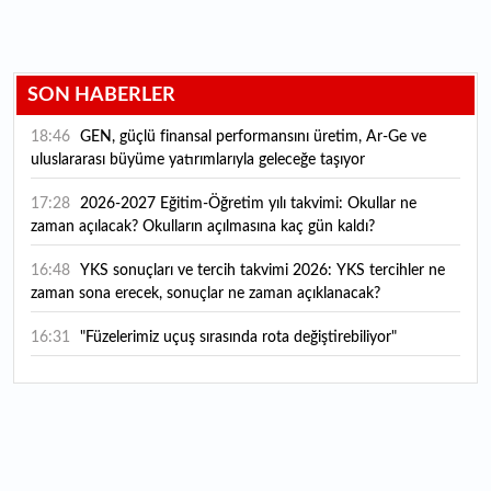
SON HABERLER
18:46
GEN, güçlü finansal performansını üretim, Ar-Ge ve
uluslararası büyüme yatırımlarıyla geleceğe taşıyor
17:28
2026-2027 Eğitim-Öğretim yılı takvimi: Okullar ne
zaman açılacak? Okulların açılmasına kaç gün kaldı?
16:48
YKS sonuçları ve tercih takvimi 2026: YKS tercihler ne
zaman sona erecek, sonuçlar ne zaman açıklanacak?
16:31
"Füzelerimiz uçuş sırasında rota değiştirebiliyor"
16:14
Günde 6 şişe satarak kişi başı 400 TL kazanç sağlıyorlar
16:07
Harran Ovası'nda yetiştiriliyor, ABD'ye gönderiliyor: 300
kadına da istihdam sağlıyor