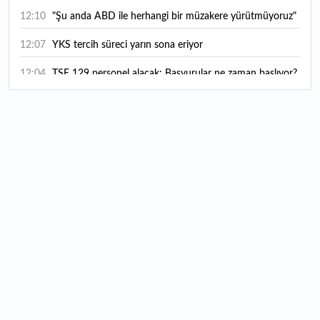
12:10
"Şu anda ABD ile herhangi bir müzakere yürütmüyoruz"
12:07
YKS tercih süreci yarın sona eriyor
12:04
TSE 129 personel alacak: Başvurular ne zaman başlıyor?
12:01
Temmuz ayı rakamları açıklandı: Hava yolunda yüzde
2,6'lık artış
00:16
1500 yıllık gizem gün yüzüne çıktı: Dünyada eşi benzeri
yok
00:06
12 bin yıldır genetiğini koruyor: Üretim alanı iki katına
çıkacak
12:37
Kırtasiye sektöründe okula dönüş mesaisi başladı
12:20
En çok hangi meslek grubu internet kullanıyor?