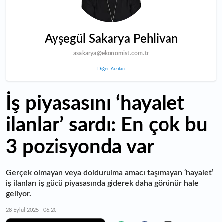
Ayşegül Sakarya Pehlivan
asakarya@ekonomist.com.tr
Diğer Yazıları
İş piyasasını ‘hayalet
ilanlar’ sardı: En çok bu
3 pozisyonda var
Gerçek olmayan veya doldurulma amacı taşımayan ‘hayalet’
iş ilanları iş gücü piyasasında giderek daha görünür hale
geliyor.
28 Eylül 2025 | 06:20