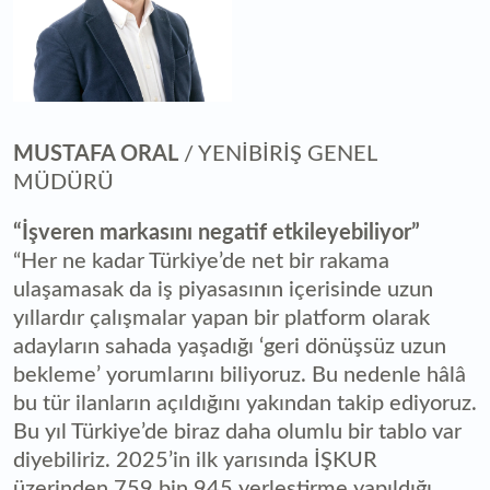
MUSTAFA ORAL
/ YENİBİRİŞ GENEL
MÜDÜRÜ
“İşveren markasını negatif etkileyebiliyor”
“Her ne kadar Türkiye’de net bir rakama
ulaşamasak da iş piyasasının içerisinde uzun
yıllardır çalışmalar yapan bir platform olarak
adayların sahada yaşadığı ‘geri dönüşsüz uzun
bekleme’ yorumlarını biliyoruz. Bu nedenle hâlâ
bu tür ilanların açıldığını yakından takip ediyoruz.
Bu yıl Türkiye’de biraz daha olumlu bir tablo var
diyebiliriz. 2025’in ilk yarısında İŞKUR
üzerinden 759 bin 945 yerleştirme yapıldığı