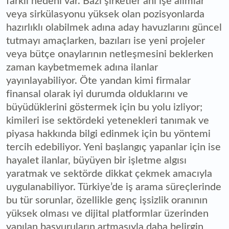
farklı nedeni var. Bazı şirketler ani işe alımlar
veya sirkülasyonu yüksek olan pozisyonlarda
hazırlıklı olabilmek adına aday havuzlarını güncel
tutmayı amaçlarken, bazıları ise yeni projeler
veya bütçe onaylarının netleşmesini beklerken
zaman kaybetmemek adına ilanlar
yayınlayabiliyor. Öte yandan kimi firmalar
finansal olarak iyi durumda olduklarını ve
büyüdüklerini göstermek için bu yolu izliyor;
kimileri ise sektördeki yetenekleri tanımak ve
piyasa hakkında bilgi edinmek için bu yöntemi
tercih edebiliyor. Yeni başlangıç yapanlar için ise
hayalet ilanlar, büyüyen bir işletme algısı
yaratmak ve sektörde dikkat çekmek amacıyla
uygulanabiliyor. Türkiye’de iş arama süreçlerinde
bu tür sorunlar, özellikle genç işsizlik oranının
yüksek olması ve dijital platformlar üzerinden
yapılan başvuruların artmasıyla daha belirgin