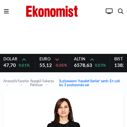
DOLAR
EURO
ALTIN
BIST 1
47,70
55,12
6578,63
1382
0,01%
-0,05%
0,03%
Anasayfa
Yazarlar
Ayşegül Sakarya
İş piyasasını ‘hayalet ilanlar’ sardı: En çok
Pehlivan
bu 3 pozisyonda var