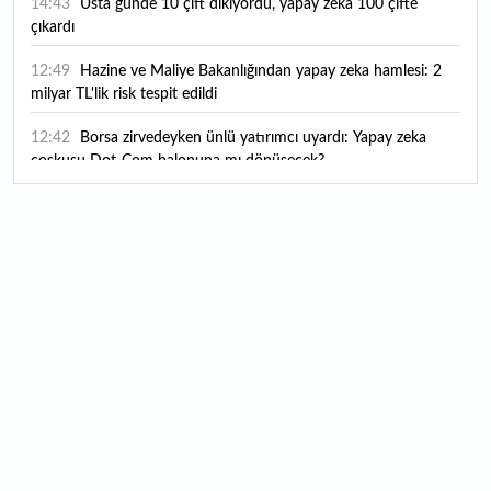
14:43
Usta günde 10 çift dikiyordu, yapay zekâ 100 çifte
çıkardı
12:49
Hazine ve Maliye Bakanlığından yapay zeka hamlesi: 2
milyar TL'lik risk tespit edildi
12:42
Borsa zirvedeyken ünlü yatırımcı uyardı: Yapay zeka
coşkusu Dot-Com balonuna mı dönüşecek?
12:10
"Şu anda ABD ile herhangi bir müzakere yürütmüyoruz"
12:07
YKS tercih süreci yarın sona eriyor
12:04
TSE 129 personel alacak: Başvurular ne zaman başlıyor?
12:01
Temmuz ayı rakamları açıklandı: Hava yolunda yüzde
2,6'lık artış
00:16
1500 yıllık gizem gün yüzüne çıktı: Dünyada eşi benzeri
yok
00:06
12 bin yıldır genetiğini koruyor: Üretim alanı iki katına