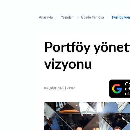
Anasayfa
Yazarlar
Gözde Yeniova
Portföy yö
Portföy yöne
vizyonu
08 Şubat 2020 | 21:02