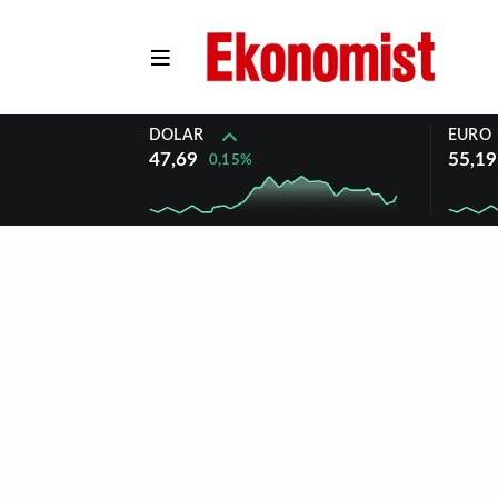
DOLAR
EURO
47,69
55,19
0,15%