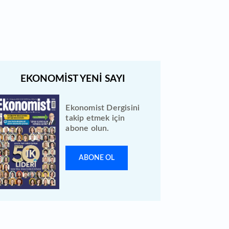
açıklandı: Bireysele kaç lot verdi?
Ekonomist Dergisini
takip etmek için
abone olun.
ABONE OL