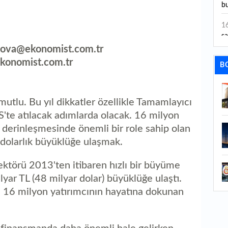
bu
1
sa
va@ekonomist.com.tr
1
onomist.com.tr
B
dı
1
ta
tlu. Bu yıl dikkatler özellikle Tamamlayıcı
S'te atılacak adımlarda olacak. 16 milyon
1
 derinleşmesinde önemli bir role sahip olan
y
dolarlık büyüklüğe ulaşmak.
1
Sa
sektörü 2013'ten itibaren hızlı bir büyüme
yar TL (48 milyar dolar) büyüklüğe ulaştı.
1
e 16 milyon yatırımcının hayatına dokunan
1
aç