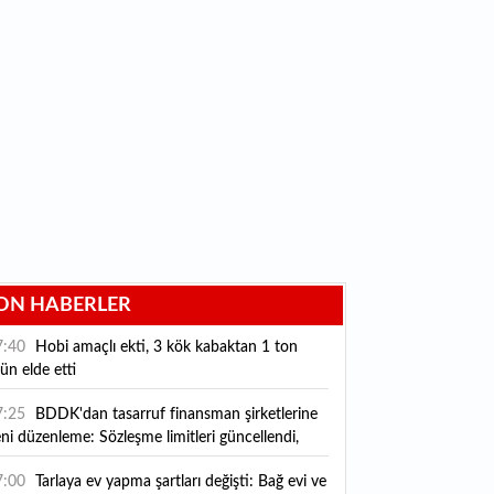
ON HABERLER
7:40
Hobi amaçlı ekti, 3 kök kabaktan 1 ton
ün elde etti
7:25
BDDK'dan tasarruf finansman şirketlerine
ni düzenleme: Sözleşme limitleri güncellendi,
ni kurallar yürürlüğe girdi
7:00
Tarlaya ev yapma şartları değişti: Bağ evi ve