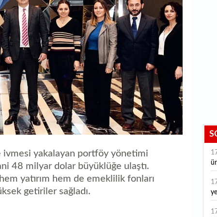
S
e ivmesi yakalayan portföy yönetimi
1
ür
ni 48 milyar dolar büyüklüğe ulaştı.
hem yatırım hem de emeklilik fonları
1
ksek getiriler sağladı.
ye
ye
1