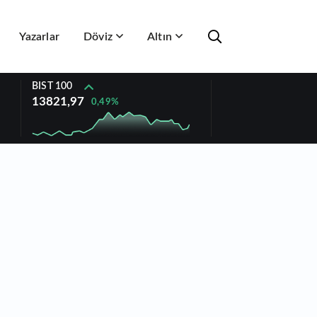
Yazarlar
Döviz
Altın
BIST 100
13821,97
0,49%