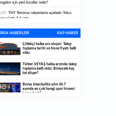
ngalov için yeni kurallar neler?
6:35
THY Temmuz rakamlarını açıkladı: Yolcu
yısı yüzde 5,4 arttı
6:27
Piyasaların beklediği veri geldi: ABD tarım
ORSA HABERLERİ
KAP HABER
şı istihdam rakamları açıklandı
Çitlekçi halka arz oluyor: Talep
6:24
Çitlekçi halka arz oluyor: Talep toplama
toplama tarihi ve hisse fiyatı belli
rihi ve hisse fiyatı belli oldu
oldu
6:10
ABD Başkanı Trump, İran'ın anlaşma
Türker VEYAŞ halka arzında talep
apmak istediğini savundu
toplama belli oldu: Bireysele kaç
lot düşer?
6:04
Boğaz’ın kıtaları birleştiren ruhu Memorial
nat Galerilerinde
Borsa İstanbul’da yılın ilk 7
ayında en çok hangi spor hissesi
6:01
Hafta sonu hava nasıl olacak?
kazandırdı?
6:00
Burgan Bank ilk yarı finansal sonuçlarını
Yabancı yatırımcı hissede satışa
ıkladı
döndü