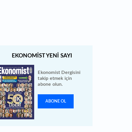
Bewen Enerji halka arzı ileri bir
tarihe ertelendi
Ekonomist Dergisini
takip etmek için
abone olun.
ABONE OL