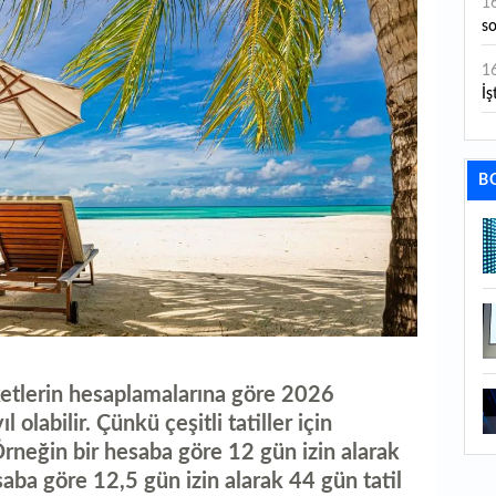
1
s
1
İş
1
aç
B
1
ge
1
1
li
1
ketlerin hesaplamalarına göre 2026
ba
l olabilir. Çünkü çeşitli tatiller için
Örneğin bir hesaba göre 12 gün izin alarak
1
ku
saba göre 12,5 gün izin alarak 44 gün tatil