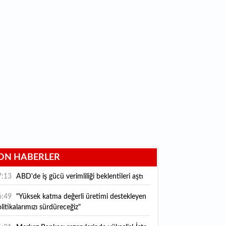
ON HABERLER
7:13
ABD'de iş gücü verimliliği beklentileri aştı
6:49
"Yüksek katma değerli üretimi destekleyen
litikalarımızı sürdüreceğiz"