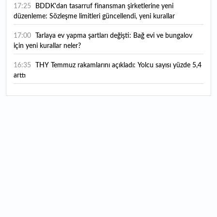
17:25
BDDK'dan tasarruf finansman şirketlerine yeni
düzenleme: Sözleşme limitleri güncellendi, yeni kurallar
yürürlüğe girdi
17:00
Tarlaya ev yapma şartları değişti: Bağ evi ve bungalov
için yeni kurallar neler?
16:35
THY Temmuz rakamlarını açıkladı: Yolcu sayısı yüzde 5,4
arttı
16:27
Piyasaların beklediği veri geldi: ABD tarım dışı istihdam
rakamları açıklandı
16:24
Çitlekçi halka arz oluyor: Talep toplama tarihi ve hisse
fiyatı belli oldu
16:10
ABD Başkanı Trump, İran'ın anlaşma yapmak istediğini
savundu
16:04
Boğaz’ın kıtaları birleştiren ruhu Memorial Sanat
Galerilerinde
16:01
Hafta sonu hava nasıl olacak?