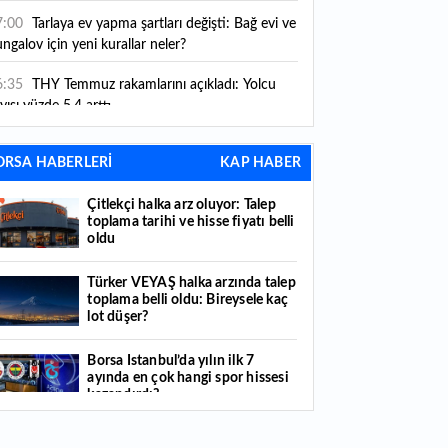
ni kurallar yürürlüğe girdi
7:00
Tarlaya ev yapma şartları değişti: Bağ evi ve
ngalov için yeni kurallar neler?
6:35
THY Temmuz rakamlarını açıkladı: Yolcu
yısı yüzde 5,4 arttı
6:27
Piyasaların beklediği veri geldi: ABD tarım
ORSA HABERLERİ
KAP HABER
şı istihdam rakamları açıklandı
Çitlekçi halka arz oluyor: Talep
6:24
Çitlekçi halka arz oluyor: Talep toplama
toplama tarihi ve hisse fiyatı belli
rihi ve hisse fiyatı belli oldu
oldu
6:10
ABD Başkanı Trump, İran'ın anlaşma
Türker VEYAŞ halka arzında talep
apmak istediğini savundu
toplama belli oldu: Bireysele kaç
lot düşer?
6:04
Boğaz’ın kıtaları birleştiren ruhu Memorial
nat Galerilerinde
Borsa İstanbul’da yılın ilk 7
ayında en çok hangi spor hissesi
6:01
Hafta sonu hava nasıl olacak?
kazandırdı?
6:00
Burgan Bank ilk yarı finansal sonuçlarını
Yabancı yatırımcı hissede satışa