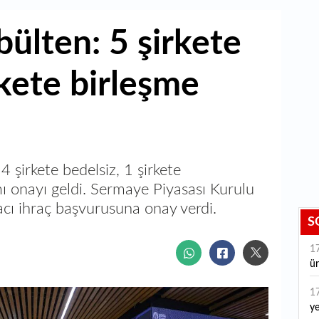
bülten: 5 şirkete
rkete birleşme
4 şirkete bedelsiz, 1 şirkete
mı onayı geldi. Sermaye Piyasası Kurulu
acı ihraç başvurusuna onay verdi.
S
1
ür
1
ye