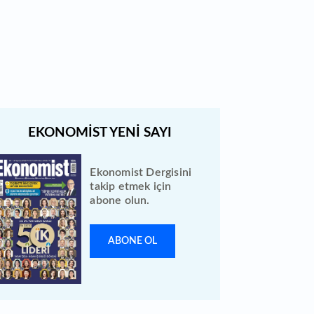
Quick Sigorta halka arz sonuçları
açıklandı: Bireysele kaç lot verdi?
Ekonomist Dergisini
takip etmek için
abone olun.
ABONE OL