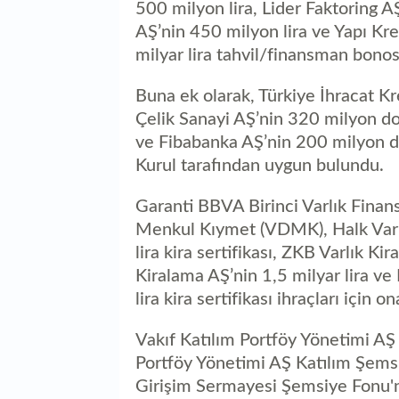
500 milyon lira, Lider Faktoring A
AŞ’nin 450 milyon lira ve Yapı Kr
milyar lira tahvil/finansman bonos
Buna ek olarak, Türkiye İhracat Kr
Çelik Sanayi AŞ’nin 320 milyon do
ve Fibabanka AŞ’nin 200 milyon dola
Kurul tarafından uygun bulundu.
Garanti BBVA Birinci Varlık Finan
Menkul Kıymet (VDMK), Halk Varlı
lira kira sertifikası, ZKB Varlık Kir
Kiralama AŞ’nin 1,5 milyar lira ve
lira kira sertifikası ihraçları için on
Vakıf Katılım Portföy Yönetimi AŞ
Portföy Yönetimi AŞ Katılım Şems
Girişim Sermayesi Şemsiye Fonu'nu