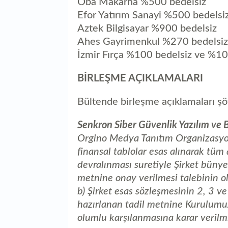
Oba Makarna %500 bedelsiz
Efor Yatırım Sanayi %500 bedelsi
Aztek Bilgisayar %900 bedelsiz
Ahes Gayrimenkul %270 bedelsiz
İzmir Fırça %100 bedelsiz ve %10
BİRLEŞME AÇIKLAMALARI
Bültende birleşme açıklamaları şö
Senkron Siber Güvenlik Yazılım ve 
Orgino Medya Tanıtım Organizasyon
finansal tablolar esas alınarak tüm 
devralınması suretiyle Şirket bünye
metnine onay verilmesi talebinin ol
b) Şirket esas sözleşmesinin 2, 3 ve
hazırlanan tadil metnine Kurulumuz
olumlu karşılanmasına karar verilmi