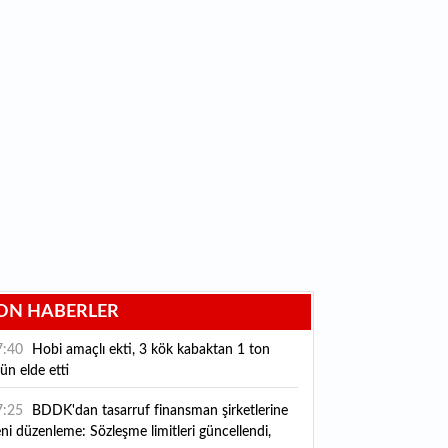
ON HABERLER
7:40
Hobi amaçlı ekti, 3 kök kabaktan 1 ton
ün elde etti
7:25
BDDK'dan tasarruf finansman şirketlerine
ni düzenleme: Sözleşme limitleri güncellendi,