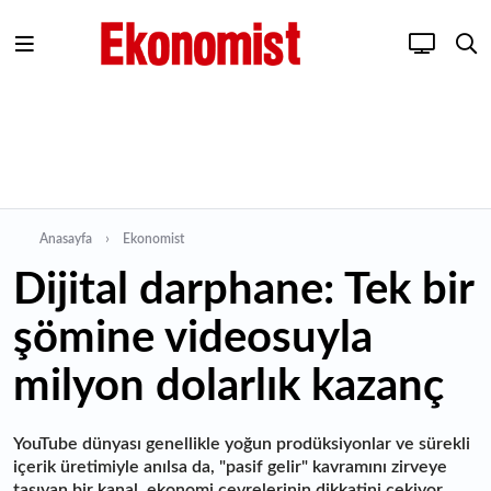
Anasayfa
Ekonomist
Dijital darphane: Tek bir
şömine videosuyla
milyon dolarlık kazanç
YouTube dünyası genellikle yoğun prodüksiyonlar ve sürekli
içerik üretimiyle anılsa da, "pasif gelir" kavramını zirveye
taşıyan bir kanal, ekonomi çevrelerinin dikkatini çekiyor.