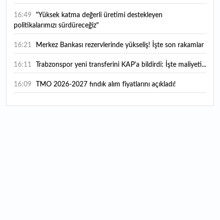
16:49
"Yüksek katma değerli üretimi destekleyen
politikalarımızı sürdüreceğiz"
16:21
Merkez Bankası rezervlerinde yükseliş! İşte son rakamlar
16:11
Trabzonspor yeni transferini KAP'a bildirdi: İşte maliyeti...
16:09
TMO 2026-2027 fındık alım fiyatlarını açıkladı!
15:59
Bankacılık sektörünün toplam mevduatı geriledi
15:07
Yabancı yatırımcı hissede satışa döndü
14:39
KKM'de düşüş sürüyor: Bakiye 157 milyon liraya geriledi
14:29
Türkiye'de her 4 kişiden 3'ü internet bankacılığı
kullanıyor
14:26
Türkiye'nin 2026 dijital karnesi: En çok kullanılan ilk 3
uygulama hangileri oldu?