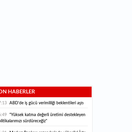
ON HABERLER
7:13
ABD'de iş gücü verimliliği beklentileri aştı
6:49
"Yüksek katma değerli üretimi destekleyen
litikalarımızı sürdüreceğiz"