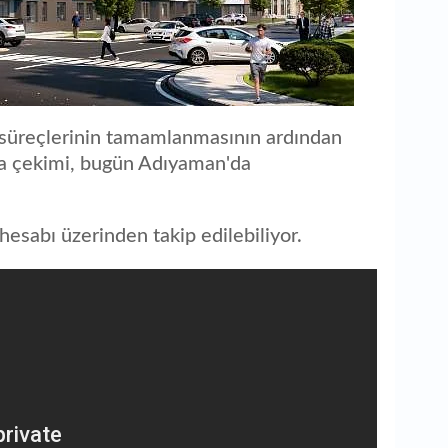
B
d
Q
B
B
u süreçlerinin tamamlanmasının ardından
ura çekimi, bugün Adıyaman'da
B
k
esabı üzerinden takip edilebiliyor.
B