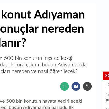
 konut Adıyaman
Sonuçlar nereden
lanır?
m 500 bin konutun inşa edileceği
nda, ilk kura çekimi bugün Adıyaman’da
uçları nereden ve nasıl öğrenilecek?
S
1
1
po
 ve 500 bin konutun hayata geçirileceği
reci bugün Adıyaman’da başladı. İlk