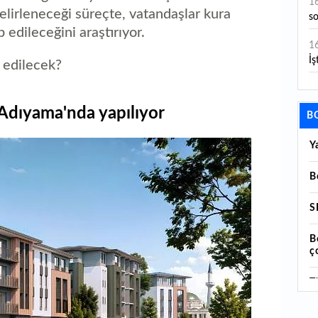
1
 belirleneceği süreçte, vatandaşlar kura
s
 edileceğini araştırıyor.
1
İş
 edilecek?
1
aç
Adıyama'nda yapılıyor
B
1
Y
ge
1
B
1
S
li
B
1
ç
ba
T
1
K
ku