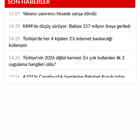
SON HABERLER
15:07
Yabancı yatırımcı hissede satışa döndü
14:39
KKM'de düşüş sürüyor: Bakiye 157 milyon liraya geriledi
14:29
Türkiye'de her 4 kişiden 3'ü internet bankacılığı
kullanıyor
14:26
Türkiye'nin 2026 dijital karnesi: En çok kullanılan ilk 3
uygulama hangileri oldu?
13:56
A101'in CarrefourSA hamlesine Rekabet Kurulu'ndan
şartlı onay
13:49
Mastercard’dan dev dijital hamle: Kripto ve geleneksel
para arasındaki sınırlar kalkıyor
13:37
"İran için askeri, ekonomik ve diplomatik tüm araçları
kullanacağız"
13:31
Borsa İstanbul'da gong Quick Sigorta için çaldı