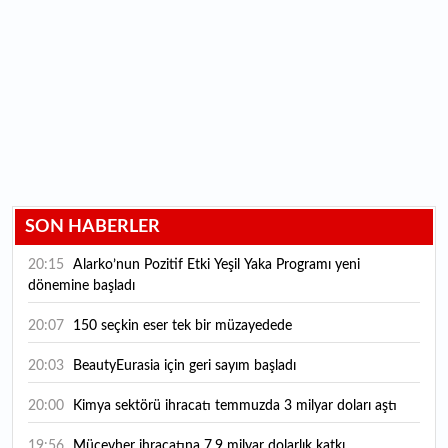
SON HABERLER
20:15
Alarko’nun Pozitif Etki Yeşil Yaka Programı yeni
dönemine başladı
20:07
150 seçkin eser tek bir müzayedede
20:03
BeautyEurasia için geri sayım başladı
20:00
Kimya sektörü ihracatı temmuzda 3 milyar doları aştı
19:56
Mücevher ihracatına 7,9 milyar dolarlık katkı