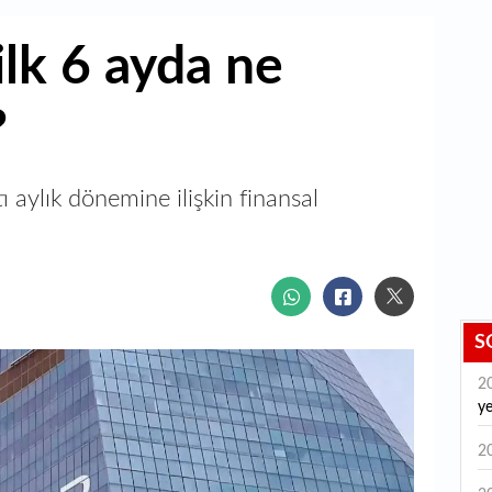
lk 6 ayda ne
?
ı aylık dönemine ilişkin finansal
S
2
y
2