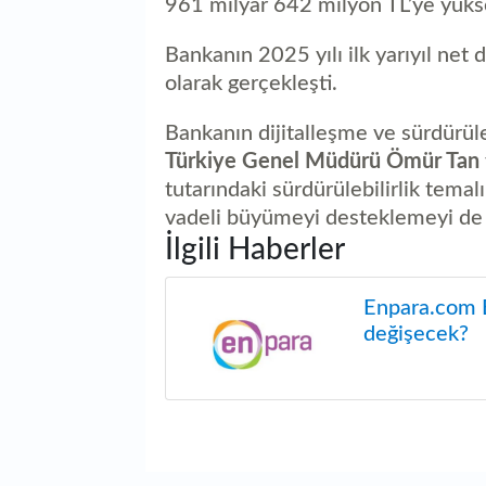
961 milyar 642 milyon TL’ye yüks
Bankanın 2025 yılı ilk yarıyıl net
olarak gerçekleşti.
Bankanın dijitalleşme ve sürdürül
Türkiye Genel Müdürü Ömür Tan
tutarındaki sürdürülebilirlik tem
vadeli büyümeyi desteklemeyi de s
İlgili Haberler
Enpara.com E
değişecek?