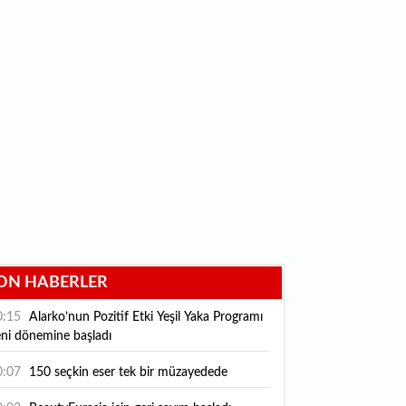
ON HABERLER
0:15
Alarko’nun Pozitif Etki Yeşil Yaka Programı
eni dönemine başladı
0:07
150 seçkin eser tek bir müzayedede