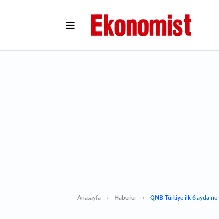
Anasayfa
Haberler
QNB Türkiye ilk 6 ayda ne k