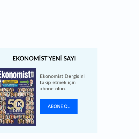
Borsa İstanbul'da gong Kardemir
Çelik için çaldı
Ekonomist Dergisini
takip etmek için
abone olun.
ABONE OL