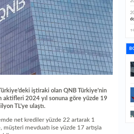
2
2
do
1
ka
B
1
ol
1
İh
1
Türkiye’deki iştiraki olan QNB Türkiye'nin
Bi
m aktifleri 2024 yıl sonuna göre yüzde 19
1
ilyon TL’ye ulaştı.
ne
emde net krediler yüzde 22 artarak 1
1
e, müşteri mevduatı ise yüzde 17 artışla
ha