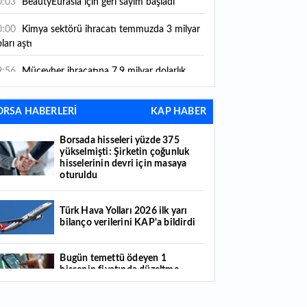
0:03
BeautyEurasia için geri sayım başladı
0:00
Kimya sektörü ihracatı temmuzda 3 milyar
ları aştı
9:56
Mücevher ihracatına 7,9 milyar dolarlık
tkı
ORSA HABERLERİ
KAP HABER
8:21
Güç elektroniğinde küresel oyun kurucu
mayı hedefliyor
Borsada hisseleri yüzde 375
yükselmişti: Şirketin çoğunluk
7:38
ABD'den 125 milyar dolarlık tahvil ihracı:
hisselerinin devri için masaya
ale takvimi açıklandı
oturuldu
6:55
Malta bayraklı dev kruvaziyer Marmaris'te:
nlerce turist ilçeye geldi
Türk Hava Yolları 2026 ilk yarı
bilanço verilerini KAP'a bildirdi
6:44
Şeftali fiyatları 1 günde yarıya düştü: İşte
deni...
Bugün temettü ödeyen 1
hissenin fiyatında düzeltme
6:22
Fatih'te tarihin izleri korunuyor: Osmanlı
yapıldı
zireleri restore ediliyor