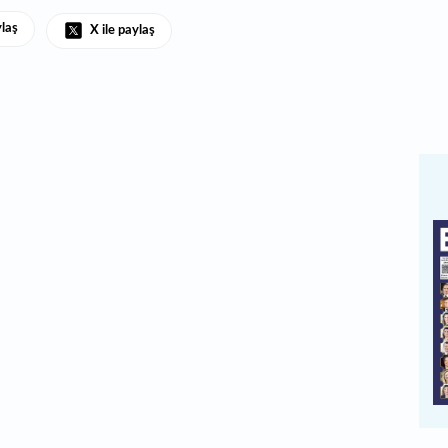
ylaş
X ile paylaş