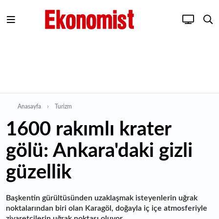
Anasayfa
Turizm
1600 rakımlı krater
gölü: Ankara'daki gizli
güzellik
Başkentin gürültüsünden uzaklaşmak isteyenlerin uğrak
noktalarından biri olan Karagöl, doğayla iç içe atmosferiyle
ziyaretçilerin uğrak noktası oluyor.