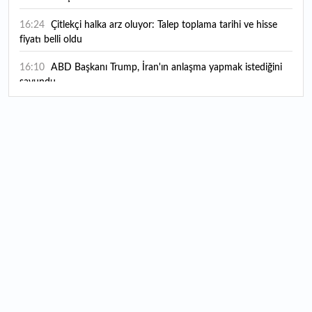
16:24
Çitlekçi halka arz oluyor: Talep toplama tarihi ve hisse
fiyatı belli oldu
16:10
ABD Başkanı Trump, İran'ın anlaşma yapmak istediğini
savundu
16:04
Boğaz’ın kıtaları birleştiren ruhu Memorial Sanat
Galerilerinde
16:01
Hafta sonu hava nasıl olacak?
16:00
Burgan Bank ilk yarı finansal sonuçlarını açıkladı
15:55
Kaya Hotels & Resorts'tan Barselona'da yeni otel
yatırımı
15:31
BMW’nin elektrikli dönüşümünde dev adım: Erken
sipariş rekoru üretimi hızlandırdı! Yeni BMW i3 Münih’te
banttan indi
15:27
Türkiye, Suudi Arabistan ve Pakistan'dan ortak savunma
hamlesi: Üçlü anlaşma imzalandı