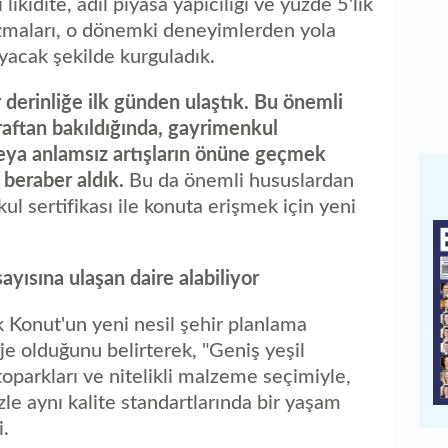
likidite, adil piyasa yapıcılığı ve yüzde 5'lik
nizmaları, o dönemki deneyimlerden yola
uyacak şekilde kurguladık.
 derinliğe ilk günden ulaştık. Bu önemli
raftan bakıldığında, gayrimenkul
 veya anlamsız artışların önüne geçmek
 beraber aldık.
Bu da önemli hususlardan
ul sertifikası ile konuta erişmek için yeni
sayısına ulaşan daire alabiliyor
k Konut'un yeni nesil şehir planlama
oje olduğunu belirterek, "Geniş yeşil
otoparkları ve nitelikli malzeme seçimiyle,
le aynı kalite standartlarında bir yaşam
i.