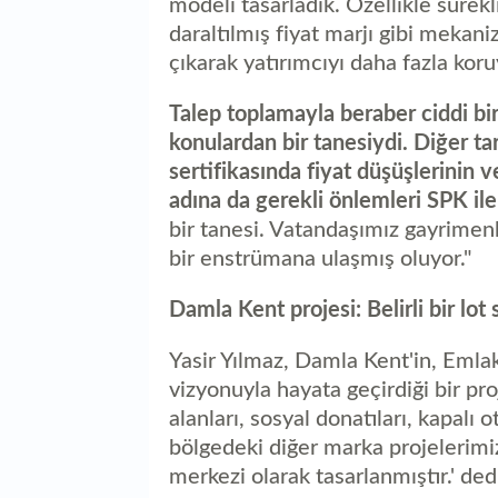
modeli tasarladık. Özellikle sürekli 
daraltılmış fiyat marjı gibi meka
çıkarak yatırımcıyı daha fazla kor
Talep toplamayla beraber ciddi bir
konulardan bir tanesiydi. Diğer ta
sertifikasında fiyat düşüşlerinin
adına da gerekli önlemleri SPK ile
bir tanesi. Vatandaşımız gayrimenk
bir enstrümana ulaşmış oluyor."
Damla Kent projesi: Belirli bir lot 
Yasir Yılmaz, Damla Kent'in, Emla
vizyonuyla hayata geçirdiği bir pr
alanları, sosyal donatıları, kapalı 
bölgedeki diğer marka projelerimiz
merkezi olarak tasarlanmıştır.' ded