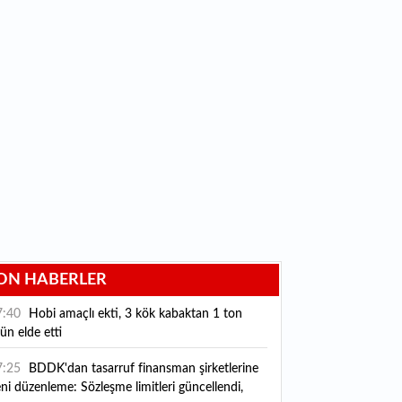
ON HABERLER
7:40
Hobi amaçlı ekti, 3 kök kabaktan 1 ton
ün elde etti
7:25
BDDK'dan tasarruf finansman şirketlerine
ni düzenleme: Sözleşme limitleri güncellendi,