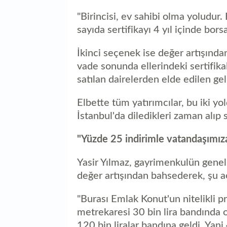
"Birincisi, ev sahibi olma yoludur.
sayıda sertifikayı 4 yıl içinde bor
İkinci seçenek ise değer artışında
vade sonunda ellerindeki sertifika
satılan dairelerden elde edilen geli
Elbette tüm yatırımcılar, bu iki yo
İstanbul'da diledikleri zaman alıp
"Yüzde 25 indirimle vatandaşımız
Yasir Yılmaz, gayrimenkulün gene
değer artışından bahsederek, şu a
"Burası Emlak Konut'un nitelikli p
metrekaresi 30 bin lira bandında
120 bin liralar bandına geldi. Yani 