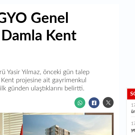
 GYO Genel
 Damla Kent
Yasir Yılmaz, önceki gün talep
Kent projesine ait gayrimenkul
ilk günden ulaştıklarını belirtti.
S
1
ür
1
ye