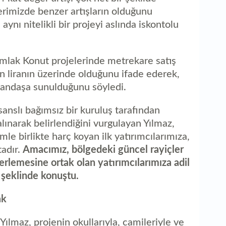
erimizde benzer artışların olduğunu
nı nitelikli bir projeyi aslında iskontolu
mlak Konut projelerinde metrekare satış
n liranın üzerinde olduğunu ifade ederek,
atandaşa sunulduğunu söyledi.
isanslı bağımsız bir kuruluş tarafından
ınarak belirlendiğini vurgulayan Yılmaz,
mle birlikte harç koyan ilk yatırımcılarımıza,
tadır.
Amacımız, bölgedeki güncel rayiçler
erlemesine ortak olan yatırımcılarımıza adil
' şeklinde konuştu.
ak
maz, projenin okullarıyla, camileriyle ve