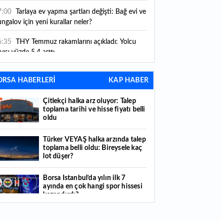
ni kurallar yürürlüğe girdi
7:00
Tarlaya ev yapma şartları değişti: Bağ evi ve
ngalov için yeni kurallar neler?
6:35
THY Temmuz rakamlarını açıkladı: Yolcu
yısı yüzde 5,4 arttı
6:27
Piyasaların beklediği veri geldi: ABD tarım
ORSA HABERLERİ
KAP HABER
şı istihdam rakamları açıklandı
Çitlekçi halka arz oluyor: Talep
6:24
Çitlekçi halka arz oluyor: Talep toplama
toplama tarihi ve hisse fiyatı belli
rihi ve hisse fiyatı belli oldu
oldu
6:10
ABD Başkanı Trump, İran'ın anlaşma
Türker VEYAŞ halka arzında talep
apmak istediğini savundu
toplama belli oldu: Bireysele kaç
lot düşer?
6:04
Boğaz’ın kıtaları birleştiren ruhu Memorial
nat Galerilerinde
Borsa İstanbul’da yılın ilk 7
ayında en çok hangi spor hissesi
6:01
Hafta sonu hava nasıl olacak?
kazandırdı?
6:00
Burgan Bank ilk yarı finansal sonuçlarını
Yabancı yatırımcı hissede satışa