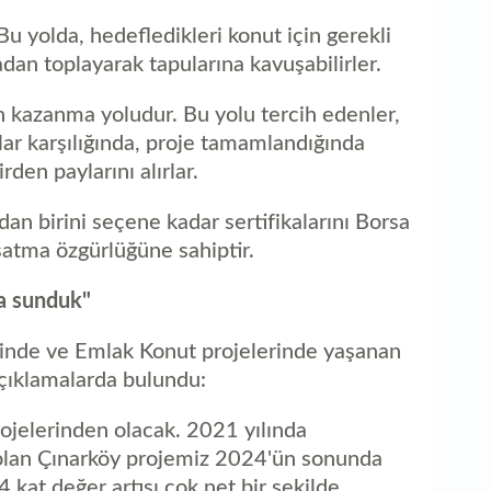
 Bu yolda, hedefledikleri konut için gerekli
sadan toplayarak tapularına kavuşabilirler.
n kazanma yoludur. Bu yolu tercih edenler,
lar karşılığında, proje tamamlandığında
rden paylarını alırlar.
ldan birini seçene kadar sertifikalarını Borsa
 satma özgürlüğüne sahiptir.
a sunduk"
linde ve Emlak Konut projelerinde yaşanan
çıklamalarda bulundu:
rojelerinden olacak. 2021 yılında
 olan Çınarköy projemiz 2024'ün sonunda
4 kat değer artışı çok net bir şekilde