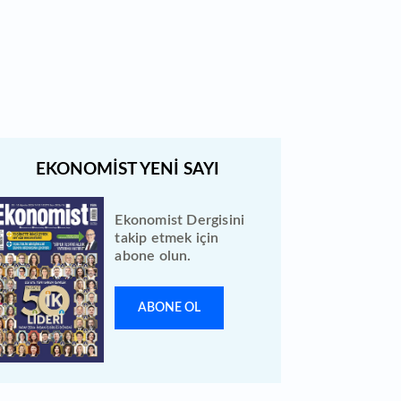
Quick Sigorta halka arz sonuçları
açıklandı: Bireysele kaç lot verdi?
Ekonomist Dergisini
takip etmek için
abone olun.
ABONE OL