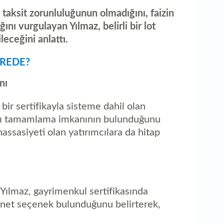
taksit zorunluluğunun olmadığını, faizin
ını vurgulayan Yılmaz, belirli bir lot
leceğini anlattı.
EREDE?
nı
 bir sertifikayla sisteme dahil olan
rını tamamlama imkanının bulunduğunu
ssasiyeti olan yatırımcılara da hitap
lmaz, gayrimenkul sertifikasında
i net seçenek bulunduğunu belirterek,