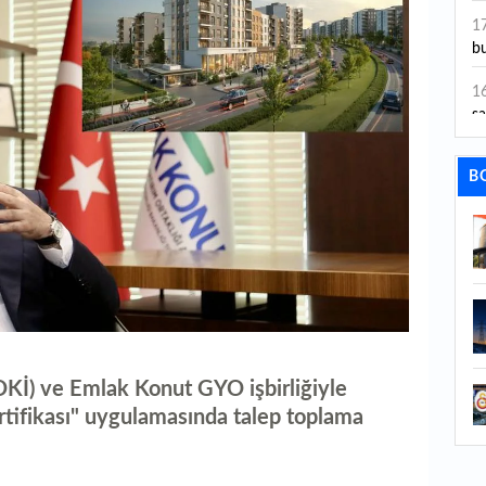
ye
1
bu
1
sa
1
B
dı
1
ta
1
y
1
Sa
OKİ) ve Emlak Konut GYO işbirliğiyle
rtifikası" uygulamasında talep toplama
1
1