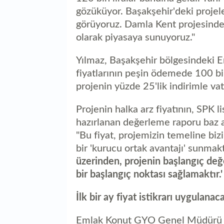
gözüküyor. Başakşehir'deki projel
görüyoruz. Damla Kent projesinde ay
olarak piyasaya sunuyoruz."
Yılmaz, Başakşehir bölgesindeki E
fiyatlarının peşin ödemede 100 bi
projenin yüzde 25'lik indirimle v
Projenin halka arz fiyatının, SPK l
hazırlanan değerleme raporu baz al
"Bu fiyat, projemizin temeline bizi
bir 'kurucu ortak avantajı' sunmak
üzerinden, projenin başlangıç değ
bir başlangıç noktası sağlamaktır.
İlk bir ay fiyat istikrarı uygulanac
Emlak Konut GYO Genel Müdürü Yıl