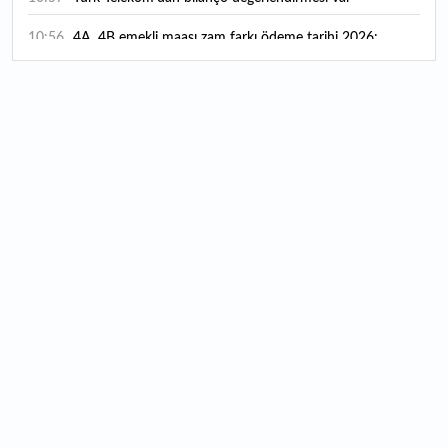
10:56
4A, 4B emekli maaşı zam farkı ödeme tarihi 2026:
Emekli zam farkı ne zaman yatacak? Emekli maaşı sorgulama
ekranı
10:27
Koç Holding 2026 yılı ilk yarı finansal sonuçlarını açıkladı
10:16
ARD Grup Bilişim 37,1 Milyon TL’lik sipariş aldı
10:10
Bütçeden Ar-Ge'ye ayrılan kaynak artıyor: 2025 verileri
açıklandı
10:09
"İran ile anlaşmak istiyoruz ancak askeri saldırı hala bir
seçenek"
10:01
SPK 4 şirketin halka arzını onayladı