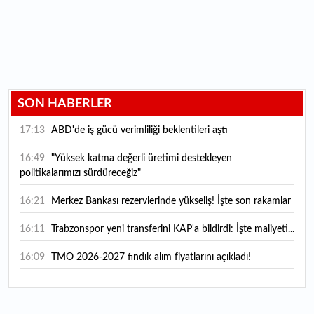
SON HABERLER
17:13
ABD'de iş gücü verimliliği beklentileri aştı
16:49
"Yüksek katma değerli üretimi destekleyen
politikalarımızı sürdüreceğiz"
16:21
Merkez Bankası rezervlerinde yükseliş! İşte son rakamlar
16:11
Trabzonspor yeni transferini KAP'a bildirdi: İşte maliyeti...
16:09
TMO 2026-2027 fındık alım fiyatlarını açıkladı!
15:59
Bankacılık sektörünün toplam mevduatı geriledi
15:07
Yabancı yatırımcı hissede satışa döndü